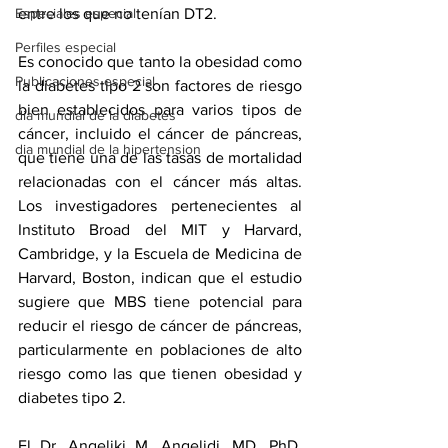
Especiales especial
entre los que no tenían DT2. 
Perfiles especial
Es conocido que tanto la obesidad como 
Publicaciones especial
la diabetes tipo 2 son factores de riesgo 
bien establecidos para varios tipos de 
dia mundial de la diabetes
cáncer, incluido el cáncer de páncreas, 
dia mundial de la hipertension
que tiene una de las tasas de mortalidad 
relacionadas con el cáncer más altas. 
Los investigadores pertenecientes al 
Instituto Broad del MIT y Harvard, 
Cambridge, y la Escuela de Medicina de 
Harvard, Boston, indican que el estudio 
sugiere que MBS tiene potencial para 
reducir el riesgo de cáncer de páncreas, 
particularmente en poblaciones de alto 
riesgo como las que tienen obesidad y 
diabetes tipo 2.
El Dr. Angeliki M. Angelidi, MD, PhD, 