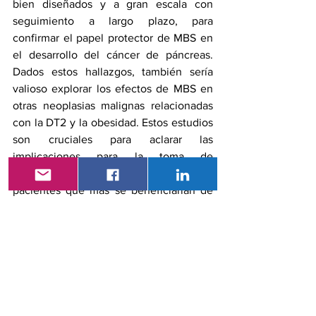
bien diseñados y a gran escala con 
seguimiento a largo plazo, para 
confirmar el papel protector de MBS en 
el desarrollo del cáncer de páncreas. 
Dados estos hallazgos, también sería 
valioso explorar los efectos de MBS en 
otras neoplasias malignas relacionadas 
con la DT2 y la obesidad. Estos estudios 
son cruciales para aclarar las 
implicaciones para la toma de 
decisiones clínicas e identificar a los 
pacientes que más se beneficiarían de 
cada intervención.
Referencia
Angeliki M. Angelidi
, 
Eirini G. 
Martinou
, 
Dimitrios G. Karamanis
. La 
cirugía metabólica-bariátrica reduce 