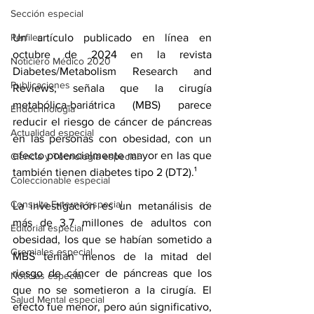
Sección especial
Perfiles
Un artículo
 publicado en línea en 
octubre de 2024 en la revista 
Noticiero Médico 2020
Diabetes/Metabolism Research and 
Publicaciones
Reviews, señala que la cirugía 
metabólica-bariátrica (MBS) parece 
Endocrinología
reducir el riesgo de cáncer de páncreas 
Actualidad especial
en las personas con obesidad, con un 
efecto potencialmente mayor en las que 
Ciencia y Tecnología especial
también tienen diabetes tipo 2 (DT2).¹ 
Coleccionable especial
Consulta Externa especial
La investigación es un metanálisis de 
más de 3.7 millones de adultos con 
Editorial especial
obesidad, los que se habían sometido a 
Gremiales especial
MBS tenían menos de la mitad del 
riesgo de cáncer de páncreas que los 
Noticias especial
que no se sometieron a la cirugía. El 
Salud Mental especial
efecto fue menor, pero aún significativo, 