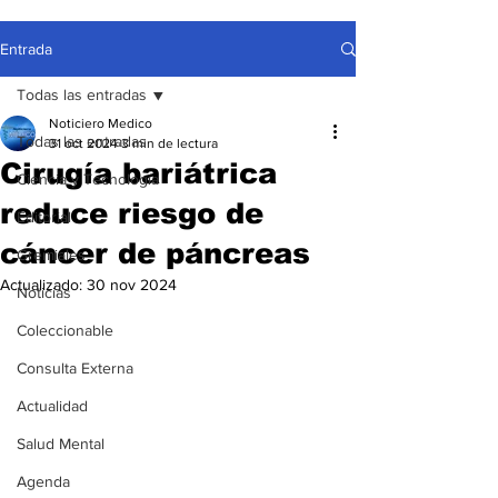
Entrada
Todas las entradas
Noticiero Medico
Todas las entradas
31 oct 2024
3 min de lectura
Cirugía bariátrica
Ciencia y Tecnología
reduce riesgo de
Editorial
cáncer de páncreas
Gremiales
Actualizado:
30 nov 2024
Noticias
Coleccionable
Consulta Externa
Actualidad
Salud Mental
Agenda