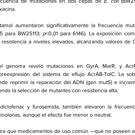
recuencia de mutaciones en dos cepas de 
E. coli 
(BW25
xacina.
tamol aumentaron significativamente la frecuencia muta
5 para BW25113; 
p
<0,01 para 6146). La exposición com
resistencia a niveles elevados, alcanzando valores de 
el genoma reveló mutaciones en GyrA, MarR, y AcrR,
breexpresión del sistema de eflujo AcrAB-TolC. La sobr
ede reprimir la reparación del ADN (gen mutS) e increme
ndo la selección de mutantes con resistencia alta.
clofenac y furosemida, también elevaron la frecuenci
uinolonas, aunque el efecto fue menor o neutral.
tra que medicamentos de uso común —que no poseen acc