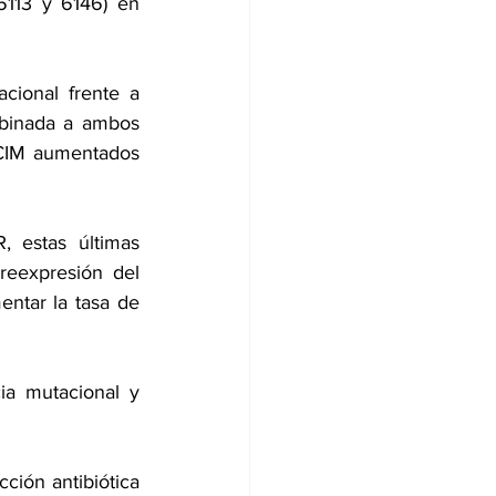
113 y 6146) en 
cional frente a 
binada a ambos 
CIM aumentados 
 estas últimas 
eexpresión del 
ntar la tasa de 
a mutacional y 
ión antibiótica