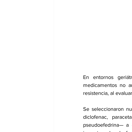
dia mundial de la hipertension
En entornos geriát
medicamentos no ant
resistencia, al evalua
Se seleccionaron nu
diclofenac, paracet
pseudoefedrina— a c