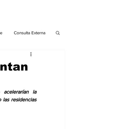
le
Consulta Externa
o 2020
Publicaciones
ntan
al
celerarían la 
las residencias 
Salud Mental especial