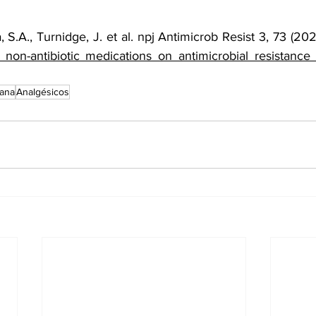
 S.A., Turnidge, J. et al. npj Antimicrob Resist 3, 73 (202
on-antibiotic medications on antimicrobial resistance
iana
Analgésicos