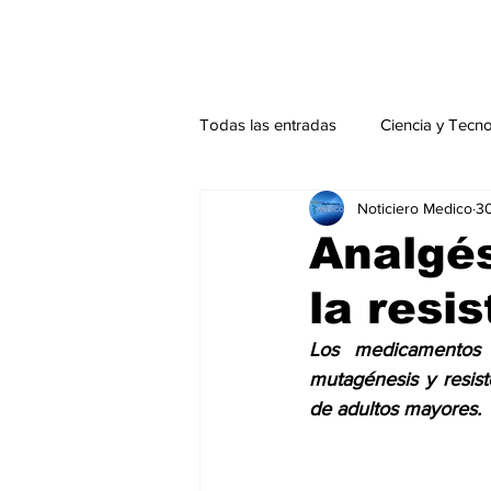
Todas las entradas
Ciencia y Tecn
Noticiero Medico
3
Actualidad
Salud Mental
Analgé
la resi
Endocrinología
Actualidad es
Los medicamentos 
mutagénesis y resist
Consulta Externa especial
Edi
de adultos mayores.
Especiales especial
Perfiles 