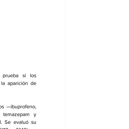
prueba si los 
la aparición de 
s —ibuprofeno, 
l, temazepam y 
l. Se evaluó su 