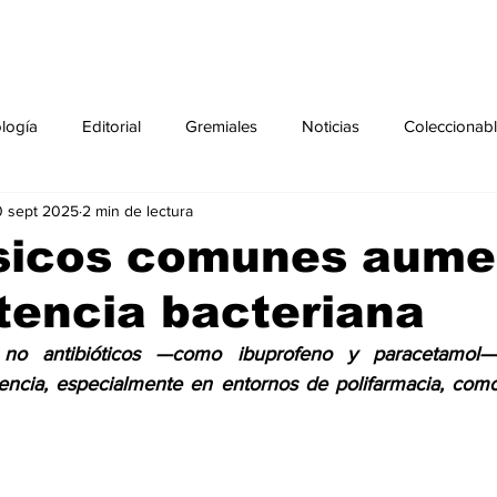
ología
Editorial
Gremiales
Noticias
Coleccionab
0 sept 2025
2 min de lectura
Agenda
Sección especial
Perfiles
Noticiero Médic
sicos comunes aume
stencia bacteriana
pecial
Ciencia y Tecnología especial
Coleccionable especi
no antibióticos —como ibuprofeno y paracetamol— a
encia, especialmente en entornos de polifarmacia, como 
torial especial
Gremiales especial
Noticias especial
especial
Publicaciones especial
dia mundial de la diabetes