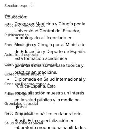
Sección especial
Perfiles
Educación:
Doctor en Medicina y Cirugía por la 
Noticiero Médico 2020
Universidad Central del Ecuador, 
Publicaciones
homologado a Licenciado en 
Medicina y Cirugía por el Ministerio 
Endocrinología
de Educación y Deporte de España. 
Actualidad especial
Esta formación académica 
Ciencia y Tecnología especial
garantiza una sólida base teórica y 
práctica en medicina.
Coleccionable especial
Diplomada en Salud Internacional y 
Consulta Externa especial
Pública-España. Esta 
especialización muestra un interés 
Editorial especial
en la salud pública y la medicina 
Gremiales especial
global.
Noticias especial
Diagnóstico básico en laboratorio-
Brasil. Esta especialización en 
Salud Mental especial
laboratorio proporciona habilidades 