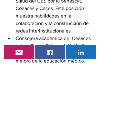
Salud del CES por la Senescyt, 
Ceaaces y Caces. Esta posición 
muestra habilidades en la 
colaboración y la construcción de 
redes interinstitucionales.
Consejera académica del Ceaaces, 
actual Caces. Esta posición indica 
habilidades en la evaluación y 
mejora de la educación médica.
Ex directora de la carrera de 
Medicina y Ex decana de la 
Facultad de Ciencias Médicas de la 
Universidad Uniandes. 
Perfiles