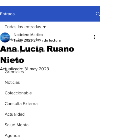
Entrada
Todas las entradas
Noticiero Medico
Todas las entradas
1 may 2023
2 min de lectura
Ana Lucía Ruano
Ciencia y Tecnología
Nieto
Editorial
Actualizado:
31 may 2023
Gremiales
Noticias
Coleccionable
Consulta Externa
Actualidad
Salud Mental
Agenda