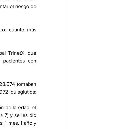
tar el riesgo de 
co: cuanto más 
al TrinetX, que 
 pacientes con 
28.574 tomaban 
.972 
dulaglutida
; 
 de la edad, el 
(≥ 7) y se les dio 
 1 mes, 1 año y 