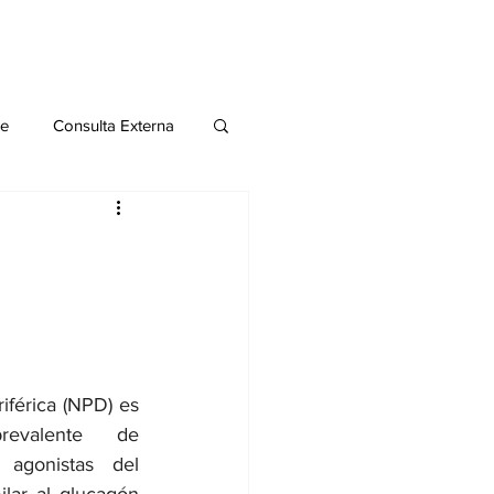
le
Consulta Externa
o 2020
Publicaciones
al
Salud Mental especial
iférica (NPD) es 
valente de 
 agonistas del 