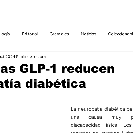
ología
Editorial
Gremiales
Noticias
Coleccionab
oct 2024
5 min de lectura
Agenda
Sección especial
Perfiles
Noticiero Médic
tas GLP-1 reducen
tía diabética
pecial
Ciencia y Tecnología especial
Coleccionable especi
torial especial
Gremiales especial
Noticias especial
La neuropatía diabética per
una causa muy pre
discapacidad física. Los
especial
Publicaciones especial
dia mundial de la diabetes