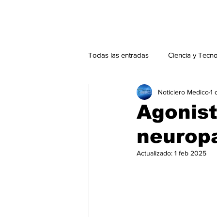
Todas las entradas
Ciencia y Tecn
Noticiero Medico
1 
Actualidad
Salud Mental
Agonis
neuropa
Endocrinología
Actualidad es
Actualizado:
1 feb 2025
Consulta Externa especial
Edi
Especiales especial
Perfiles 