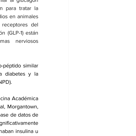
ilar al glucagón 
 para tratar la 
dios en animales 
receptores del 
ón (GLP-1) están 
mas nerviosos 
-péptido similar 
a diabetes y la 
NPD).
icina Académica 
al, Morgantown, 
base de datos de 
gnificativamente 
maban 
insulina
 u 