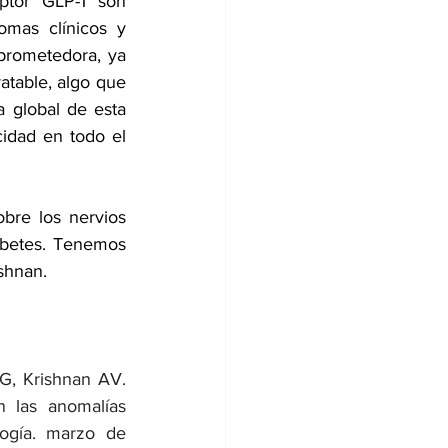
tor GLP-1 son 
omas clínicos y 
rometedora, ya 
atable, algo que 
global de esta 
idad en todo el 
bre los nervios 
abetes. Tenemos 
shnan.
, Krishnan AV. 
n las anomalías 
logía. marzo de 