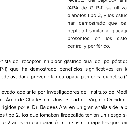
receptor del péptido-1 sim
(ARA de GLP-1) se utilizan
diabetes tipo 2, y los estu
han demostrado que los 
péptido-1 similar al glucag
presentes en los siste
central y periférico.
onista del receptor inhibidor gástrico dual del polipéptido
P-1) que ha demostrado beneficios significativos en l
de ayudar a prevenir la neuropatía periférica diabética (
llevado adelante por investigadores del Instituto de Med
l Área de Charleston, Universidad de Virginia Occident
dirigidos por el Dr. Balqees Ara, en un gran análisis de la 
s tipo 2, los que tomaban tirzepatida tenían un riesgo si
te 2 años en comparación con sus contrapartes que to