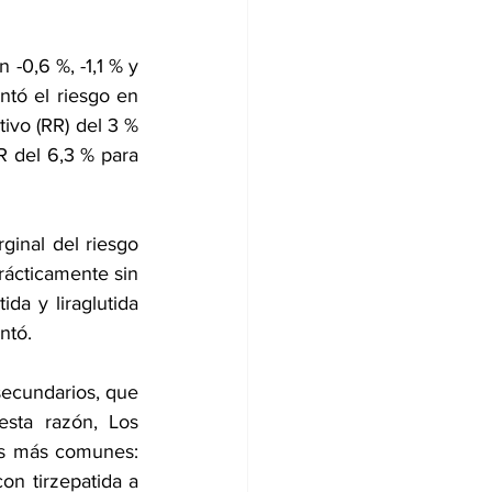
-0,6 %, -1,1 % y 
ntó el riesgo en 
ivo (RR) del 3 % 
 del 6,3 % para 
inal del riesgo 
rácticamente sin 
da y liraglutida 
ntó.
secundarios, que 
esta razón, Los 
os más comunes: 
n tirzepatida a 