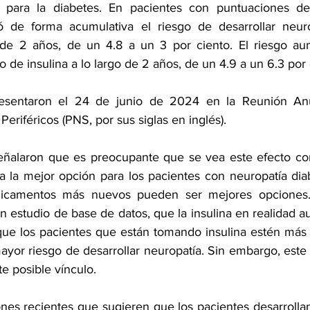
para la diabetes. En pacientes con puntuaciones de 
ó de forma acumulativa el riesgo de desarrollar neurop
o de 2 años, de un 4.8 a un 3 por ciento. El riesgo au
o de insulina a lo largo de 2 años, de un 4.9 a un 6.3 por 
resentaron el 24 de junio de 2024 en la 
Reunión An
eriféricos (PNS, por sus siglas
 en inglés).
eñalaron que es preocupante que se vea este efecto con l
ea la mejor opción para los pacientes con 
neuropatía dia
icamentos más nuevos pueden ser mejores opciones. 
 un estudio de base de datos, que la insulina en realidad a
ue los pacientes que están tomando insulina estén más 
ayor riesgo de desarrollar neuropatía. Sin embargo, este 
e posible vínculo.
nes recientes que sugieren que los pacientes desarrollan 