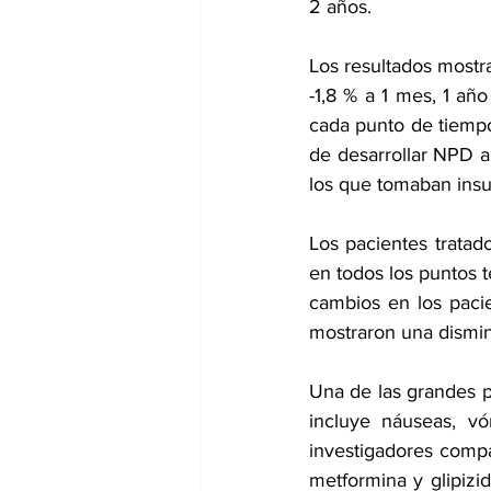
2 años.
Los resultados mostra
-1,8 % a 1 mes, 1 año
cada punto de tiempo 
de desarrollar NPD a
los que tomaban insu
Los pacientes tratad
en todos los puntos t
cambios en los pacien
mostraron una disminu
Una de las grandes pr
incluye náuseas, vó
investigadores compa
metformina y 
glipizi