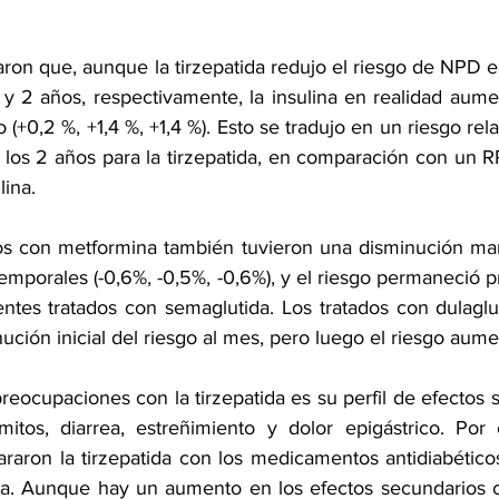
ron que, aunque la tirzepatida redujo el riesgo de NPD en 
 y 2 años, respectivamente, la insulina en realidad aume
(+0,2 %, +1,4 %, +1,4 %). Esto se tradujo en un riesgo relat
 los 2 años para la tirzepatida, en comparación con un RR
lina.
os con metformina también tuvieron una disminución marg
emporales (-0,6%, -0,5%, -0,6%), y el riesgo permaneció p
tes tratados con semaglutida. Los tratados con dulagluti
ción inicial del riesgo al mes, pero luego el riesgo aume
eocupaciones con la tirzepatida es su perfil de efectos 
mitos, 
diarrea
, 
estreñimiento
 y dolor epigástrico. Por 
raron la tirzepatida con los medicamentos antidiabétic
da
. Aunque hay un aumento en los efectos secundarios co