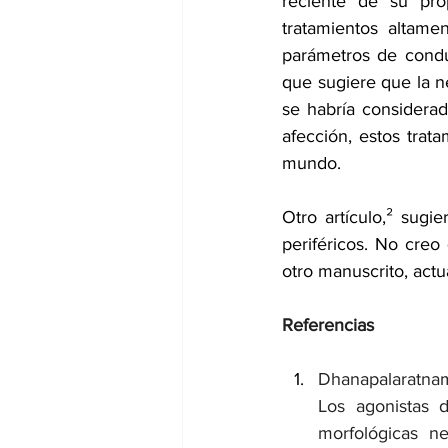
reciente
 de su prop
tratamientos altamen
parámetros de condu
que sugiere que la ne
se habría considera
afección, estos trat
mundo.
Otro
 artículo,² sug
periféricos. No creo
otro manuscrito, act
Referencias
Dhanapalaratnam
Los agonistas d
morfológicas ne