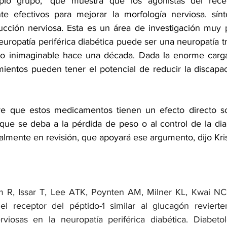
io grupo,¹ que muestra que los agonistas del recep
te efectivos para mejorar la morfología nerviosa. sínt
cción nerviosa. Esta es un área de investigación muy p
uropatía periférica diabética puede ser una neuropatía tr
do inimaginable hace una década. Dada la enorme carga 
amientos pueden tener el potencial de reducir la discapac
iere que estos medicamentos tienen un efecto directo so
 que se deba a la pérdida de peso o al control de la di
ualmente en revisión, que apoyará ese argumento, dijo Kri
 R, Issar T, Lee ATK, Poynten AM, Milner KL, Kwai NCG
el receptor del péptido-1 similar al glucagón revierte
rviosas en la neuropatía periférica diabética. Diabeto