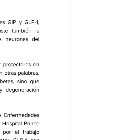
s GIP y GLP-1, 
ste también la 
 neuronas del 
protectores en 
n otras palabras, 
etes, sino que 
y degeneración 
e Enfermedades 
Hospital Prince 
s por el 
trabajo 