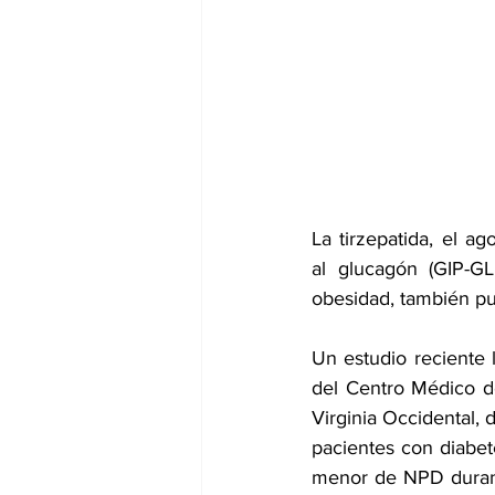
dia mundial de la hipertension
La tirzepatida, el ag
al 
glucagón
 (GIP-GL
obesidad, también pue
Un estudio reciente 
del Centro Médico de
Virginia Occidental, 
pacientes con diabete
menor de NPD duran