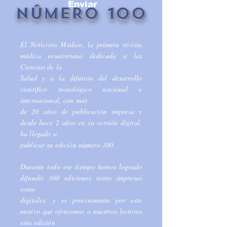
Enviar
NÚMERO 100
El Noticiero Médico, la primera revista
médica ecuatoriana dedicada a las
Ciencias de la
Salud y a la difusión del desarrollo
científico tecnológico nacional e
internacional, con más
de 20 años de publicación impresa y
desde hace 2 años en su versión digital,
ha llegado a
publicar su edición número 100.
Durante todo ese tiempo hemos logrado
difundir 100 ediciones tanto impresas
como
digitales, y es precisamente por este
motivo que ofrecemos a nuestros lectores
esta edición