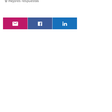
0
mejores respuestas
© 2019
Primera revista
ecuatoriana de salud y
ciencia médica