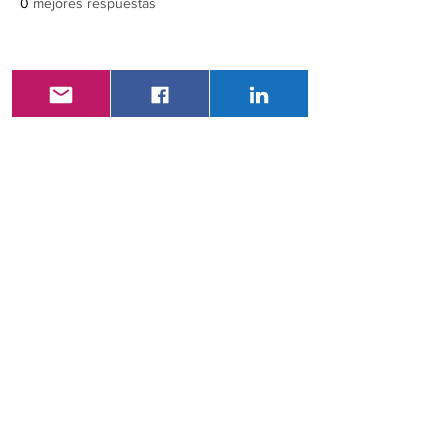
0
mejores respuestas
© 2019
Primera revista
ecuatoriana de salud y
ciencia médica