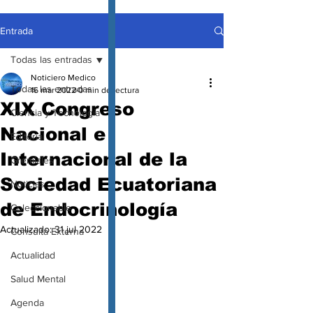
Entrada
Todas las entradas
Noticiero Medico
Todas las entradas
16 mar 2022
0 min de lectura
XIX Congreso
Ciencia y Tecnología
Nacional e
Editorial
Internacional de la
Gremiales
Sociedad Ecuatoriana
Noticias
de Endocrinología
Coleccionable
Actualizado:
31 jul 2022
Consulta Externa
Actualidad
Salud Mental
Agenda