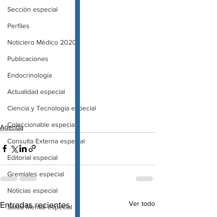
Sección especial
Perfiles
Noticiero Médico 2020
Publicaciones
Endocrinología
Actualidad especial
Ciencia y Tecnología especial
Coleccionable especial
Agenda
Consulta Externa especial
Editorial especial
Gremiales especial
Noticias especial
Ver todo
Entradas recientes
Salud Mental especial