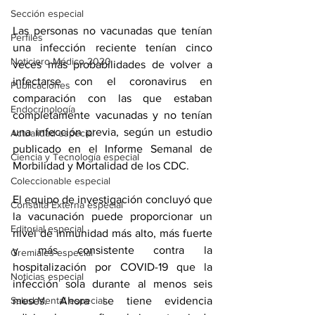
Sección especial
Las personas no vacunadas que tenían 
Perfiles
una infección reciente tenían cinco 
Noticiero Médico 2020
veces más probabilidades de volver a 
infectarse con el coronavirus en 
Publicaciones
comparación con las que estaban 
Endocrinología
completamente vacunadas y no tenían 
una infección previa, según un estudio 
Actualidad especial
publicado en el Informe Semanal de 
Ciencia y Tecnología especial
Morbilidad y Mortalidad de los CDC.
Coleccionable especial
El equipo de investigación concluyó que 
Consulta Externa especial
la vacunación puede proporcionar un 
Editorial especial
nivel de inmunidad más alto, más fuerte 
y más consistente contra la 
Gremiales especial
hospitalización por COVID-19 que la 
Noticias especial
infección sola durante al menos seis 
Salud Mental especial
meses. Ahora se tiene evidencia 