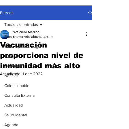
Entrada
Todas las entradas
Noticiero Medico
Todas las entradas
1 dic 2021
2 min de lectura
Vacunación
Ciencia y Tecnología
proporciona nivel de
Editorial
inmunidad más alto
Gremiales
Actualizado:
1 ene 2022
Noticias
Coleccionable
Consulta Externa
Actualidad
Salud Mental
Agenda