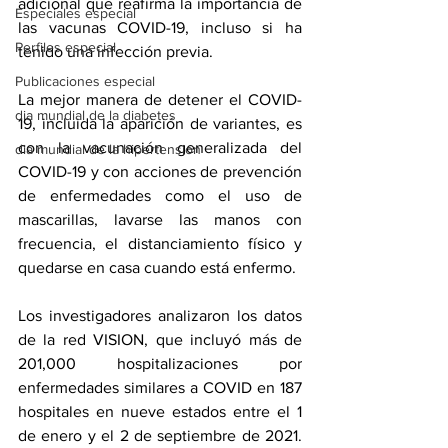
adicional que reafirma la importancia de 
Especiales especial
las vacunas COVID-19, incluso si ha 
Perfiles especial
tenido una infección previa. 
Publicaciones especial
La mejor manera de detener el COVID-
dia mundial de la diabetes
19, incluida la aparición de variantes, es 
con la vacunación generalizada del 
dia mundial de la hipertension
COVID-19 y con acciones de prevención 
de enfermedades como el uso de 
mascarillas, lavarse las manos con 
frecuencia, el distanciamiento físico y 
quedarse en casa cuando está enfermo.
Los investigadores analizaron los datos 
de la red VISION, que incluyó más de 
201,000 hospitalizaciones por 
enfermedades similares a COVID en 187 
hospitales en nueve estados entre el 1 
de enero y el 2 de septiembre de 2021. 