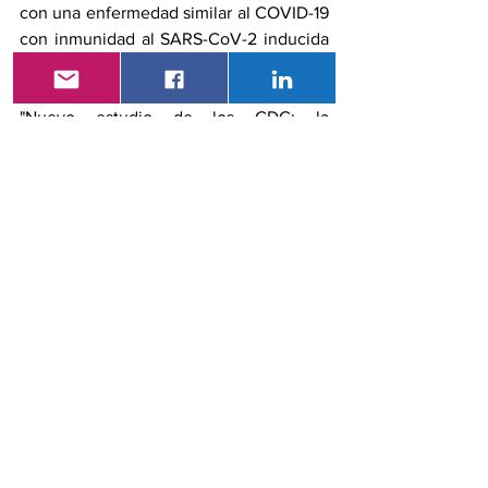
con una enfermedad similar al COVID-19 
con inmunidad al SARS-CoV-2 inducida 
por infección o por ARNm - Nueve 
estados, enero-septiembre de 2021". 
"Nuevo estudio de los CDC: la 
vacunación ofrece mayor protección 
que la infección anterior por COVID-19".
Ciencia y Tecnología
Ver todo
Entradas recientes