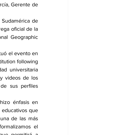
ía, Gerente de 
 Sudamérica de 
ga oficial de la 
nal Geographic 
tuó el evento en 
ution following 
 universitaria 
y videos de los 
e sus perfiles 
izo énfasis 
en 
 educativos que 
una de las más 
ormalizamos el 
que permitirá a 