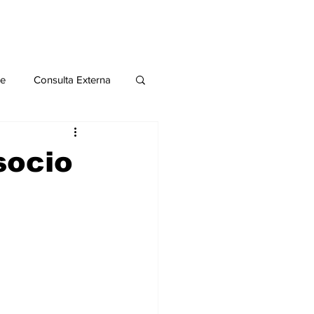
le
Consulta Externa
o 2020
Publicaciones
socio
al
Salud Mental especial