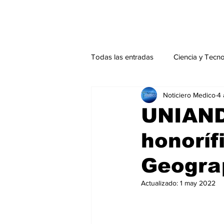
Todas las entradas
Ciencia y Tecn
Noticiero Medico
4 
Actualidad
Salud Mental
UNIAND
honoríf
Endocrinología
Actualidad es
Geogra
Consulta Externa especial
Edi
Actualizado:
1 may 2022
Especiales especial
Perfiles 