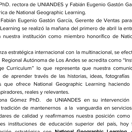
hD. rectora de UNIANDES y Fabián Eugenio Gastón Garc
ica de National Geographic Learning.
 Fabián Eugenio Gastón García, Gerente de Ventas para
earning se realizó la mañana del primero de abril la entre
a nuestra institución como miembro honorífico de Natio
anza estratégica internacional con la multinacional, se efec
 Regional Autónoma de Los Andes se acredita como “Instit
e Curriculum” lo que representa que nuestra comunidad
 de aprender través de las historias, ideas, fotografías 
 que ofrece National Geographic Learning haciendo d
piradores, reales y relevantes.
rona Gómez PhD.  de UNIANDES en su intervención h
tradición de mantenernos  a la  vanguardia en servicios
ndares de calidad y reafirmamos nuestra posición como 
es instituciones de educación superior del país, hoy f
ación estratégica con 
National Geographic Learning, 