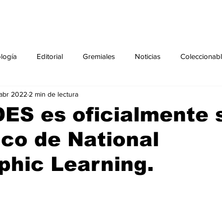
ología
Editorial
Gremiales
Noticias
Coleccionab
abr 2022
2 min de lectura
Agenda
Sección especial
Perfiles
Noticiero Médic
ES es oficialmente 
ico de National
pecial
Ciencia y Tecnología especial
Coleccionable especi
phic Learning.
torial especial
Gremiales especial
Noticias especial
especial
Publicaciones especial
dia mundial de la diabetes