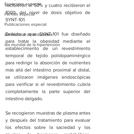
Especiales especial
recibieron el 50% y cuatro recibieron el 
100% del nivel de dosis objetivo de 
Perfiles especial
SYNT-101.
Publicaciones especial
Debido a que SYNT-101 fue diseñado 
dia mundial de la diabetes
para tratar la obesidad mediante el 
dia mundial de la hipertension
establecimiento de un revestimiento 
temporal de tejido polidopaminérgico 
para redirigir la absorción de nutrientes 
más allá del intestino proximal al distal, 
se utilizaron imágenes endoscópicas 
para verificar si el revestimiento cubría 
completamente la parte superior del 
intestino delgado.
Se recogieron muestras de plasma antes 
y después del tratamiento para evaluar 
los efectos sobre la saciedad y los 