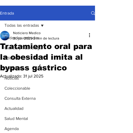
Entrada
Todas las entradas
Noticiero Medico
Todas las entradas
30 jun 2025
3 min de lectura
Tratamiento oral para
Ciencia y Tecnología
la obesidad imita al
Editorial
bypass gástrico
Gremiales
Actualizado:
31 jul 2025
Noticias
Coleccionable
Consulta Externa
Actualidad
Salud Mental
Agenda