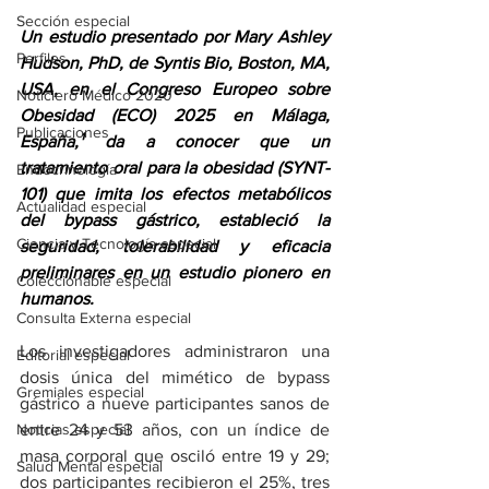
Sección especial
Un
 estudio
 presentado por Mary Ashley 
Perfiles
Hudson, PhD, de Syntis Bio, Boston, MA, 
USA, en el 
Congreso Europeo sobre 
Noticiero Médico 2020
Obesidad (ECO) 2025
 en Málaga, 
Publicaciones
España,¹ da a conocer que un 
tratamiento oral para la obesidad (SYNT-
Endocrinología
101) que imita los efectos metabólicos 
Actualidad especial
del bypass gástrico, estableció la 
Ciencia y Tecnología especial
seguridad, tolerabilidad y eficacia 
preliminares en un estudio pionero en 
Coleccionable especial
humanos.
Consulta Externa especial
Los investigadores administraron una 
Editorial especial
dosis única del mimético de bypass 
Gremiales especial
gástrico a nueve participantes sanos de 
Noticias especial
entre 24 y 53 años, con un índice de 
masa corporal que osciló entre 19 y 29; 
Salud Mental especial
dos participantes recibieron el 25%, tres 