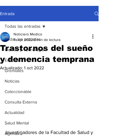
Entrada
Todas las entradas
Noticiero Medico
Todas las entradas
1 sept 2022
3 min de lectura
Trastornos del sueño
Ciencia y Tecnología
y demencia temprana
Editorial
Actualizado:
1 oct 2022
Gremiales
Noticias
Coleccionable
Consulta Externa
Actualidad
Salud Mental
Investigadores de la Facultad de Salud y 
Agenda