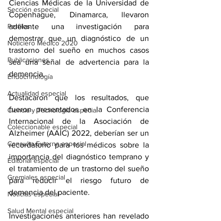
Ciencias Médicas de la Universidad de 
Sección especial
Copenhague, Dinamarca, llevaron 
adelante una investigación para 
Perfiles
demostrar que un diagnóstico de un 
Noticiero Médico 2020
trastorno del sueño
 en muchos casos 
Publicaciones
sea una señal de advertencia para la 
demencia.
Endocrinología
Actualidad especial
Destacaron que los resultados, que 
fueron presentados en la Conferencia 
Ciencia y Tecnología especial
Internacional de la Asociación de 
Coleccionable especial
Alzheimer (AAIC) 2022, deberían ser un 
Consulta Externa especial
recordatorio para los médicos sobre la 
importancia del diagnóstico temprano y 
Editorial especial
el tratamiento de un trastorno del sueño 
Gremiales especial
para reducir el riesgo futuro de 
demencia del paciente.
Noticias especial
Salud Mental especial
Investigaciones anteriores han revelado 