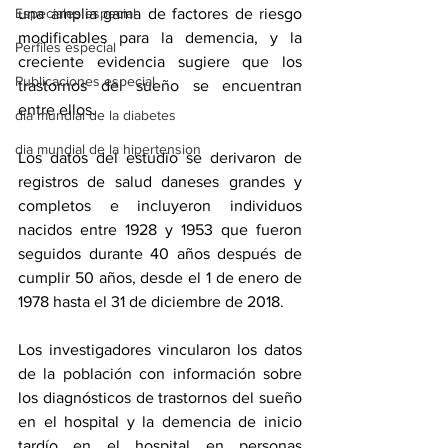
una amplia gama de factores de riesgo 
Especiales especial
modificables para la demencia, y la 
Perfiles especial
creciente evidencia sugiere que los 
Publicaciones especial
trastornos del sueño se encuentran 
entre ellos.
dia mundial de la diabetes
dia mundial de la hipertension
Los datos del estudio se derivaron de 
registros de salud daneses grandes y 
completos e incluyeron individuos 
nacidos entre 1928 y 1953 que fueron 
seguidos durante 40 años después de 
cumplir 50 años, desde el 1 de enero de 
1978 hasta el 31 de diciembre de 2018.
Los investigadores vincularon los datos 
de la población con información sobre 
los diagnósticos de trastornos del sueño 
en el hospital y la demencia de inicio 
tardío en el hospital en personas 