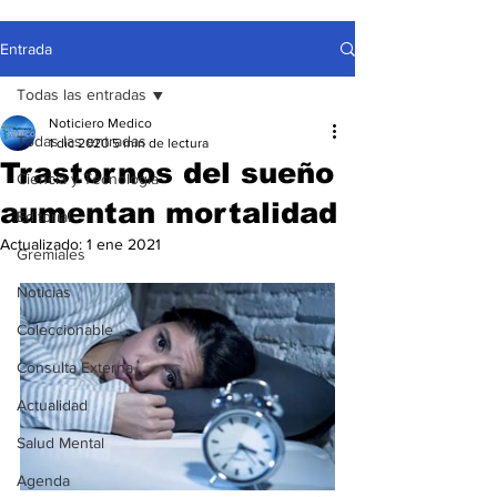
Entrada
Todas las entradas
Noticiero Medico
Todas las entradas
1 dic 2020
5 min de lectura
Trastornos del sueño
Ciencia y Tecnología
aumentan mortalidad
Editorial
Actualizado:
1 ene 2021
Gremiales
Noticias
Coleccionable
Consulta Externa
Actualidad
Salud Mental
Agenda