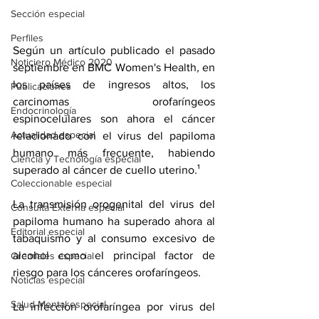
Sección especial
Perfiles
Según un artículo publicado el pasado 
Noticiero Médico 2020
septiembre en BMC Women's Health
, 
en 
los países de ingresos altos, los 
Publicaciones
carcinomas orofaríngeos 
Endocrinología
espinocelulares son ahora el cáncer 
Actualidad especial
relacionado con el virus del papiloma 
humano más frecuente, habiendo 
Ciencia y Tecnología especial
superado al cáncer de 
cuello uterino
.¹
Coleccionable especial
La transmisión orogenital del virus del 
Consulta Externa especial
papiloma humano ha superado ahora al 
Editorial especial
tabaquismo y al consumo excesivo de 
alcohol como el principal factor de 
Gremiales especial
riesgo para los cánceres orofaríngeos.
Noticias especial
Salud Mental especial
La infección orofaríngea por virus del 