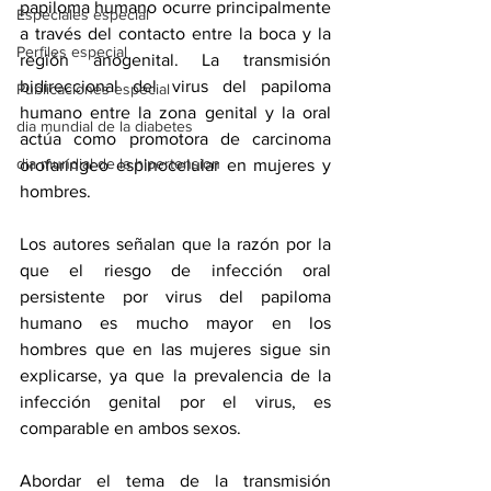
papiloma humano ocurre principalmente 
Especiales especial
a través del contacto entre la boca y la 
Perfiles especial
región anogenital. La transmisión 
bidireccional del virus del papiloma 
Publicaciones especial
humano entre la zona genital y la oral 
dia mundial de la diabetes
actúa como promotora de carcinoma 
dia mundial de la hipertension
orofaríngeo espinocelular en mujeres y 
hombres.
Los autores señalan que la razón por la 
que el riesgo de infección oral 
persistente por virus del papiloma 
humano es mucho mayor en los 
hombres que en las mujeres sigue sin 
explicarse, ya que la prevalencia de la 
infección genital por el virus, es 
comparable en ambos sexos. 
Abordar el tema de la transmisión 