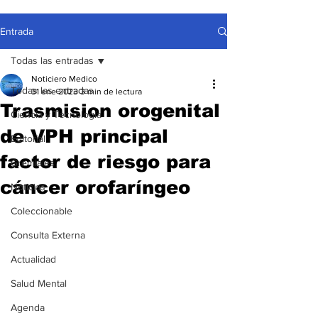
Entrada
Todas las entradas
Noticiero Medico
Todas las entradas
31 ene 2023
3 min de lectura
Trasmision orogenital
Ciencia y Tecnología
de VPH principal
Editorial
factor de riesgo para
Gremiales
cáncer orofaríngeo
Noticias
Coleccionable
Consulta Externa
Actualidad
Salud Mental
Agenda