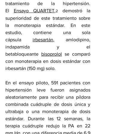
tratamiento de la hipertensión. 
El 
Ensayo QUARTET
,
 demostró la 
2
superioridad de este tratamiento sobre 
la monoterapia estándar. En este 
estudio, contiene una sola 
cápsula 
irbesartán
, amlodipino, 
indapamida y el 
betabloqueante 
bisoprolol
 se comparó 
con monoterapia en dosis estándar con 
irbesartán (150 mg) solo.
En el ensayo piloto, 591 pacientes con 
hipertensión leve fueron asignados 
aleatoriamente para recibir una píldora 
combinada cuádruple de dosis única y 
ultrabaja o una monoterapia de dosis 
estándar. Durante las 12 semanas, la 
terapia cuádruple redujo la PA en 22 
mm Hg, con una diferencia media de 6,9 