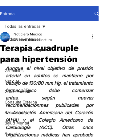
Entrada
Todas las entradas
Noticiero Medico
Todas las entradas
28 feb
6 min de lectura
Terapia cuadruple
Ciencia y Tecnología
para hipertensión
Editorial
Aunque el nivel objetivo de presión 
Gremiales
arterial en adultos se mantiene por 
Noticias
debajo de 130/80 mm Hg, el tratamiento 
farmacológico debe comenzar 
Coleccionable
antes, según nuevas 
Consulta Externa
recomendacionmes publicadas
por 
Actualidad
la Asociación Americana del Corazón 
(AHA) y el Colegio Americano de 
Salud Mental
Cardiología (ACC). Otras once 
Agenda
organizaciones médicas han aprobado 