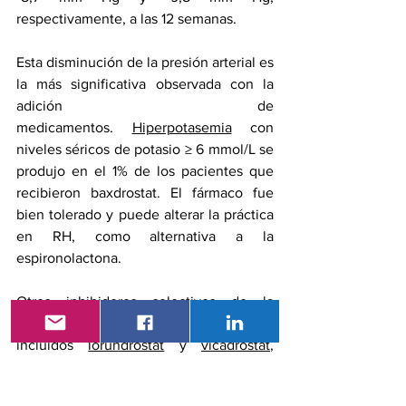
respectivamente, a las 12 semanas.
Esta disminución de la presión arterial es 
la más significativa observada con la 
adición de 
medicamentos. 
Hiperpotasemia
 con 
niveles séricos de potasio ≥ 6 mmol/L se 
produjo en el 1% de los pacientes que 
recibieron baxdrostat. El fármaco fue 
bien tolerado y puede alterar la práctica 
en RH, como alternativa a la 
espironolactona.
Otros inhibidores selectivos de la 
aldosterona sintasa, 
incluidos 
lorundrostat
 y 
vicadrostat
, 
mostró resultados similares, lo que 
sugiere un efecto de clase.