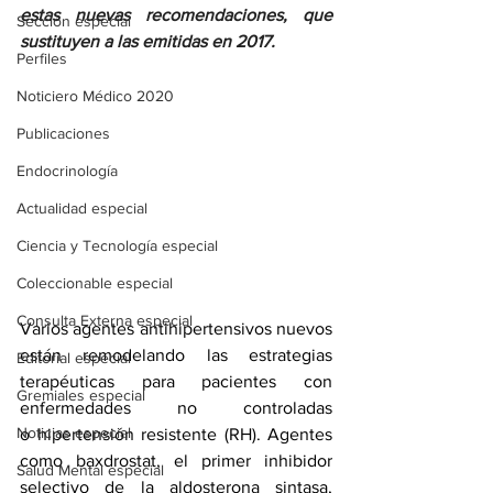
estas nuevas recomendaciones, que 
Sección especial
sustituyen a las emitidas en 2017.
Perfiles
Noticiero Médico 2020
Publicaciones
Endocrinología
Actualidad especial
Ciencia y Tecnología especial
Coleccionable especial
Consulta Externa especial
Varios agentes antihipertensivos nuevos 
están remodelando las estrategias 
Editorial especial
terapéuticas para pacientes con 
Gremiales especial
enfermedades no controladas 
Noticias especial
o 
hipertensión resistente
 (RH). Agentes 
como baxdrostat, el primer inhibidor 
Salud Mental especial
selectivo de la aldosterona sintasa, 