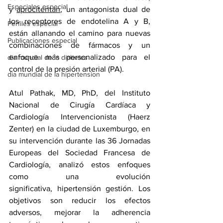
Especiales especial
y 
aprocitentan
, un antagonista dual de 
los receptores de endotelina A y B, 
Perfiles especial
están allanando el camino para nuevas 
Publicaciones especial
combinaciones de fármacos y un 
enfoque más personalizado para el 
dia mundial de la diabetes
control de la presión arterial (PA).
dia mundial de la hipertension
Atul Pathak, MD, PhD, del Instituto 
Nacional de Cirugía Cardíaca y 
Cardiología Intervencionista (Haerz 
Zenter) en la ciudad de Luxemburgo, en 
su intervención durante las 36 Jornadas 
Europeas del 
Sociedad Francesa de 
Cardiología
, analizó estos enfoques 
como una evolución 
significativa, 
hipertensión
 gestión. Los 
objetivos son reducir los efectos 
adversos, mejorar la adherencia 