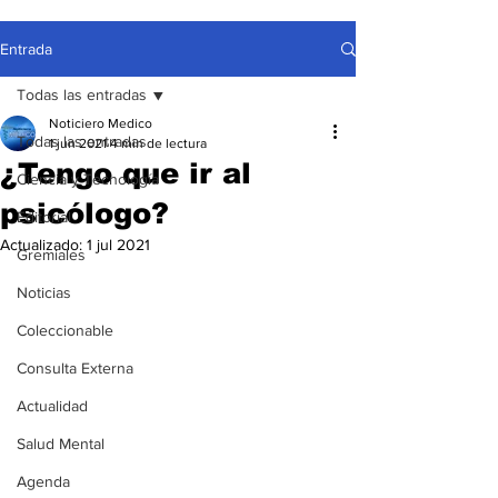
Entrada
Todas las entradas
Noticiero Medico
Todas las entradas
1 jun 2021
4 min de lectura
¿Tengo que ir al
Ciencia y Tecnología
psicólogo?
Editorial
Actualizado:
1 jul 2021
Gremiales
Noticias
Coleccionable
Consulta Externa
Actualidad
Salud Mental
Agenda