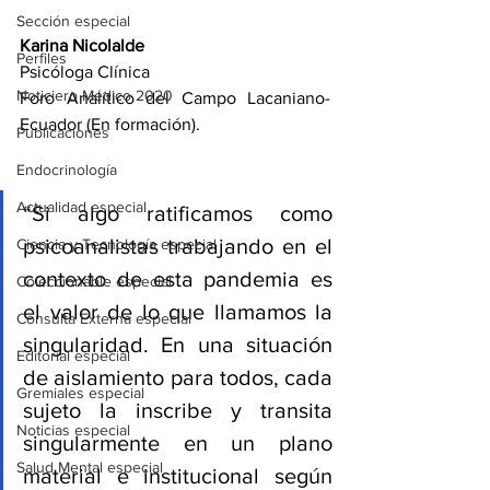
Sección especial
Karina Nicolalde
Perfiles
Psicóloga Clínica
Noticiero Médico 2020
Foro Analítico del Campo Lacaniano- 
Ecuador (En formación). 
Publicaciones
Endocrinología
Actualidad especial
“Si algo ratificamos como 
psicoanalistas trabajando en el 
Ciencia y Tecnología especial
contexto de esta pandemia es 
Coleccionable especial
el valor de lo que llamamos la 
Consulta Externa especial
singularidad. En una situación 
Editorial especial
de aislamiento para todos, cada 
Gremiales especial
sujeto la inscribe y transita 
Noticias especial
singularmente en un plano 
Salud Mental especial
material e institucional según 