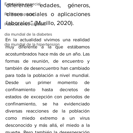
Especiales especial
diferentes edades, géneros, 
clases sociales o aplicaciones 
Perfiles especial
laborales” (Murillo, 2020).
Publicaciones especial
dia mundial de la diabetes
En la actualidad vivimos una realidad 
dia mundial de la hipertension
muy diferente a la que estábamos 
acostumbrados hace más de un año. Las 
formas de reunión, de encuentro y 
también de desencuentro han cambiado 
para toda la población a nivel mundial. 
Desde un primer momento de 
confinamiento hasta decretos de 
estados de excepción con periodos de 
confinamiento, se ha evidenciado 
diversas reacciones de la población 
como miedo extremo a un virus 
desconocido y más allá, el miedo a la 
muerte. Pero también la desesperación 