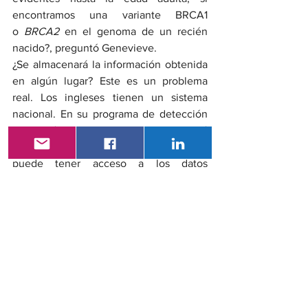
encontramos una variante BRCA1 
o 
BRCA2
 en el genoma de un recién 
nacido?, preguntó Genevieve.
¿Se almacenará la información obtenida 
en algún lugar? Este es un problema 
real. Los ingleses tienen un sistema 
nacional. En su programa de detección 
de recién nacidos, cuando un bebé 
crece hasta la edad adulta, él o ella 
puede tener acceso a los datos 
genéticos.
También existe un gran riesgo de que 
las mujeres se vean presionadas a 
someterse a pruebas genéticas durante 
el embarazo. No se realizan pruebas 
prenatales relacionadas con el genoma 
a menos que haya hallazgos ecográficos 