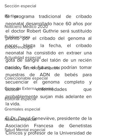
Sección especial
El programa tradicional de cribado 
Perfiles
neonatal desarrollado hace 60 años por 
Noticiero Médico 2020
el doctor Robert Guthrie será sustituido 
Publicaciones
pronto por el cribado del genoma al 
nacer. Hasta la fecha, el cribado 
Endocrinología
neonatal ha consistido en extraer una 
Actualidad especial
gota de sangre del talón de un recién 
nacido. En el futuro, se podrían tomar 
Ciencia y Tecnología especial
muestras de ADN de bebés para 
Coleccionable especial
secuenciar el genoma completo y 
Consulta Externa especial
buscar enfermedades que 
probablemente surjan más adelante en 
Editorial especial
la vida.
Gremiales especial
El Dr. David Geneviève, presidente de la 
Noticias especial
Asociación Francesa de Genetistas 
Salud Mental especial
Clínicos y profesor de la Universidad de 