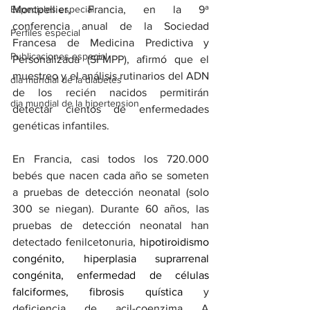
Montpellier, Francia, en la 9ª 
Especiales especial
conferencia anual de la Sociedad 
Perfiles especial
Francesa de Medicina Predictiva y 
Publicaciones especial
Personalizada (SFMPP), afirmó que el 
muestreo y el análisis rutinarios del ADN 
dia mundial de la diabetes
de los recién nacidos permitirán 
dia mundial de la hipertension
detectar cientos de enfermedades 
genéticas infantiles.
En Francia, casi todos los 720.000 
bebés que nacen cada año se someten 
a pruebas de detección neonatal (solo 
300 se niegan). Durante 60 años, las 
pruebas de detección neonatal han 
detectado fenilcetonuria, 
hipotiroidismo 
congénito
, hiperplasia suprarrenal 
congénita, 
enfermedad de células 
falciformes
, 
fibrosis quística
 y 
deficiencia de acil-coenzima A 