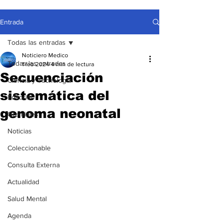
Entrada
Todas las entradas
Noticiero Medico
Todas las entradas
1 feb 2024
4 min de lectura
Secuenciación
Ciencia y Tecnología
sistemática del
Editorial
genoma neonatal
Gremiales
Noticias
Coleccionable
Consulta Externa
Actualidad
Salud Mental
Agenda