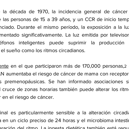
la década de 1970, la incidencia general de cáncer
e las personas de 15 a 39 años, y un CCR de inicio temp
ado. Durante el mismo período, la exposición a la luz ar
ntado significativamente. La luz emitida por televisore
fonos inteligentes puede suprimir la producción d
 el sueño como los ritmos circadianos.
ente
 en el que participaron más de 170,000 personas,
2
LAN aumentaba el riesgo de cáncer de mama con receptor
s premenopáusicas. Se han informado asociaciones sim
l cruce de zonas horarias también puede alterar los ritm
r en el riesgo de cáncer.
stinal es particularmente sensible a la alteración circad
a en un ciclo preciso de 24 horas y el microbioma intest
ración del ritmo. La ingesta dietética también está regul