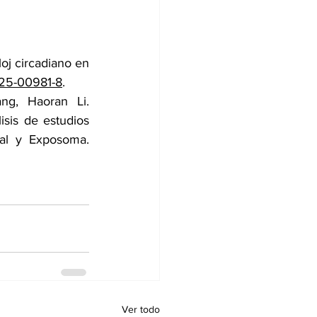
oj circadiano en 
025-00981-8
.
g, Haoran Li. 
sis de estudios 
tal y Exposoma. 
Ver todo