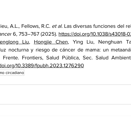
ieu, A.L., Fellows, R.C. 
et al.
 Las diversas funciones del rel
ancer
 6, 753–767 (2025). 
https://doi.org/10.1038/s43018-
englong Liu
, 
Hongjie Chen
, Ying Liu, Nenghuan Tan
 luz nocturna y riesgo de cáncer de mama: un metaanáli
. Frente. Frontiers, Salud Pública, Sec. Salud Ambien
//doi.org/10.3389/fpubh.2023.1276290
tmo circadiano