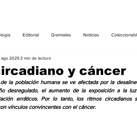
ología
Editorial
Gremiales
Noticias
Coleccionab
 ago 2025
3 min de lectura
Agenda
Sección especial
Perfiles
Noticiero Médic
ircadiano y cáncer
de la población humana se ve afectada por la desalinea
pecial
Ciencia y Tecnología especial
Coleccionable especi
o desregulado, el aumento de la exposición a la luz 
ación erráticos. Por lo tanto, los ritmos circadianos 
con vínculos convincentes con el cáncer.
torial especial
Gremiales especial
Noticias especial
especial
Publicaciones especial
dia mundial de la diabetes