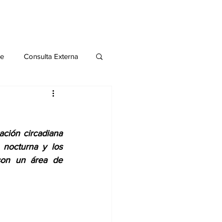
le
Consulta Externa
o 2020
Publicaciones
ción circadiana 
al
nocturna y los 
son un área de 
Salud Mental especial