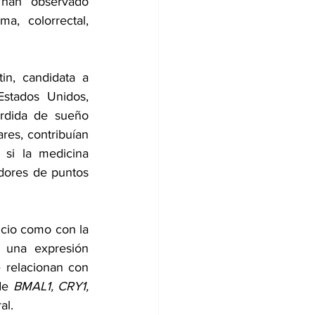
 han observado 
, colorrectal, 
tin
, candidata a 
stados Unidos, 
rdida de sueño 
ares, contribuían 
si la medicina 
idores de puntos 
icio como con la 
 una expresión 
 relacionan con 
de 
BMAL1, CRY1, 
al.