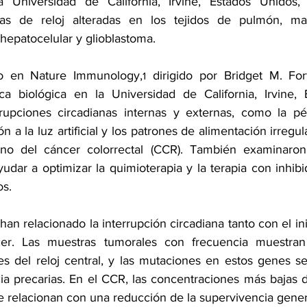
a Universidad de California, Irvine, Estados Unidos,
as de reloj alteradas en los tejidos de pulmón, mama
hepatocelular y glioblastoma.
do en Nature Immunology,
 dirigido por 
Bridget M. For
1
a biológica en la Universidad de California, Irvine, E
rrupciones circadianas internas y externas, como la pé
n a la luz artificial y los patrones de alimentación irregul
ano del cáncer colorrectal (CCR). También examinaron 
udar a optimizar la quimioterapia y la terapia con inhib
os.
n relacionado la interrupción circadiana tanto con el in
cer. Las muestras tumorales con frecuencia muestran
s del reloj central, y las mutaciones en estos genes se
ia precarias. En el CCR, las concentraciones más bajas 
e relacionan con una reducción de la supervivencia gener