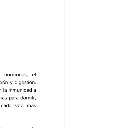
e hormonas, el 
ón y digestión. 
n la inmunidad a 
mas para dormir, 
n cada vez más 