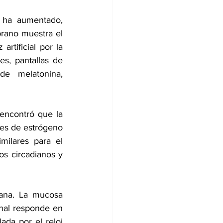
 ha aumentado, 
rano muestra el 
tificial por la 
s, pantallas de 
e melatonina, 
 encontró que la 
es de estrógeno 
ilares para el 
os circadianos y 
iana. La mucosa 
inal responde en 
ada por el reloj 