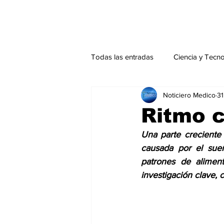
Todas las entradas
Ciencia y Tecn
Noticiero Medico
31
Actualidad
Salud Mental
Ritmo c
Una parte creciente 
Endocrinología
Actualidad es
causada por el sueñ
patrones de aliment
investigación clave, 
Consulta Externa especial
Edi
Especiales especial
Perfiles 