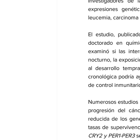
Investigadores de l
expresiones genétic
leucemia, carcinoma 
El estudio, publica
doctorado en químic
examinó si las inte
nocturno, la exposició
al desarrollo tempr
cronológica podría ay
de control inmunitari
Numerosos estudios ha
progresión del cán
reducida de los gene
tasas de supervivenc
CRY2 y PER1-PER3
 s