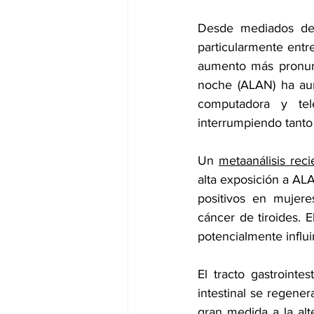
Desde mediados de 
particularmente entr
aumento más pronunci
noche (ALAN) ha aume
computadora y telé
interrumpiendo tanto
Un 
metaanálisis reci
alta exposición a A
positivos en mujere
cáncer de tiroides. E
potencialmente influi
El tracto gastrointe
intestinal se regener
gran medida a la alte