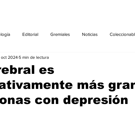
ología
Editorial
Gremiales
Noticias
Coleccionab
 oct 2024
5 min de lectura
Agenda
Sección especial
Perfiles
Noticiero Médic
ebral es
cativamente más gra
pecial
Ciencia y Tecnología especial
Coleccionable especi
onas con depresión
torial especial
Gremiales especial
Noticias especial
especial
Publicaciones especial
dia mundial de la diabetes