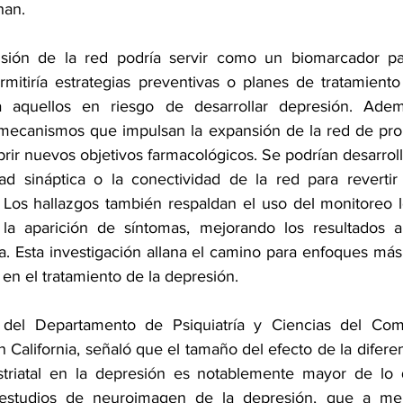
han. 
ión de la red podría servir como un biomarcador par
mitiría estrategias preventivas o planes de tratamiento 
ra aquellos en riesgo de desarrollar depresión. Ade
mecanismos que impulsan la expansión de la red de prom
rir nuevos objetivos farmacológicos. Se podrían desarrol
ad sináptica o la conectividad de la red para revertir 
Los hallazgos también respaldan el uso del monitoreo lo
 la aparición de síntomas, mejorando los resultados a
a. Esta investigación allana el camino para enfoques más 
 en el tratamiento de la depresión.
 del Departamento de Psiquiatría y Ciencias del Com
 California, señaló que el tamaño del efecto de la diferen
striatal en la depresión es notablemente mayor de lo 
 estudios de neuroimagen de la depresión, que a me