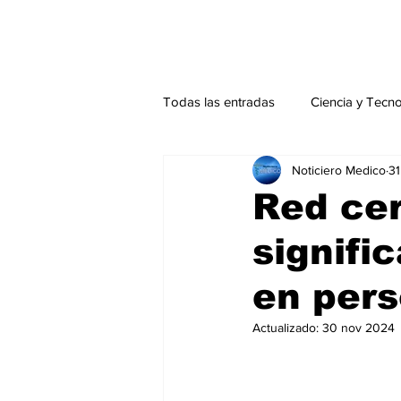
Todas las entradas
Ciencia y Tecn
Noticiero Medico
31
Actualidad
Salud Mental
Red cer
signifi
Endocrinología
Actualidad es
en pers
Consulta Externa especial
Edi
Actualizado:
30 nov 2024
Especiales especial
Perfiles 