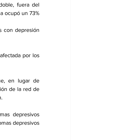
oble, fuera del 
ia ocupó un 73% 
s con depresión 
fectada por los 
e, en lugar de 
ón de la red de 
n.
mas depresivos 
omas depresivos 