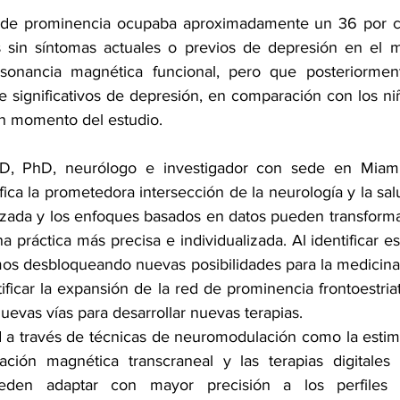
 de prominencia ocupaba aproximadamente un 36 por ci
s sin síntomas actuales o previos de depresión en el 
sonancia magnética funcional, pero que posteriormente
e significativos de depresión, en comparación con los niñ
n momento del estudio.
, PhD, neurólogo e investigador con sede en Miami,
fica la prometedora intersección de la neurología y la salu
ada y los enfoques basados en datos pueden transformar
a práctica más precisa e individualizada. Al identificar e
amos desbloqueando nuevas posibilidades para la medicina 
tificar la expansión de la red de prominencia frontoestriat
evas vías para desarrollar nuevas terapias.
ed a través de técnicas de neuromodulación como la estim
ación magnética transcraneal y las terapias digitales 
eden adaptar con mayor precisión a los perfiles ne