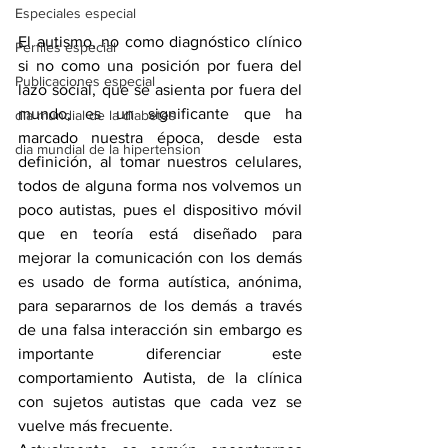
Especiales especial
El autismo, no como diagnóstico clínico 
Perfiles especial
si no como una posición por fuera del 
Publicaciones especial
lazo social, que se asienta por fuera del 
mundo, es un significante que ha 
dia mundial de la diabetes
marcado nuestra época, desde esta 
dia mundial de la hipertension
definición, al tomar nuestros celulares, 
todos de alguna forma nos volvemos un 
poco autistas, pues el dispositivo móvil 
que en teoría está diseñado para 
mejorar la comunicación con los demás 
es usado de forma autística, anónima, 
para separarnos de los demás a través 
de una falsa interacción sin embargo es 
importante diferenciar este 
comportamiento Autista, de la clínica 
con sujetos autistas que cada vez se 
vuelve más frecuente.