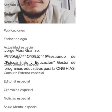
Sección especial
Perfiles
Noticiero Médico 2020
Publicaciones
Endocrinología
Actualidad especial
Jorge Mora Granizo. 
Ciencia y Tecnología especial
Psicólogo Clínico, Maestrando de 
“Psicoanálisis y Educación” Gestor de 
Coleccionable especial
programas educativos para la ONG HIAS. 
Consulta Externa especial
Editorial especial
Gremiales especial
Noticias especial
Salud Mental especial