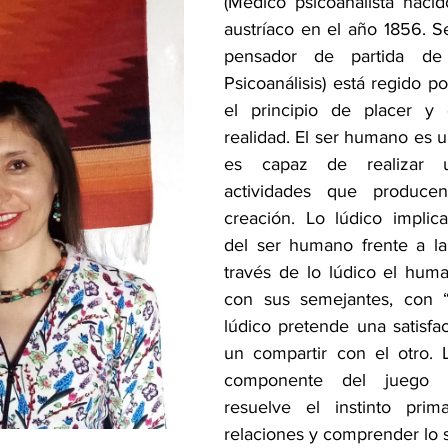
(Médico psicoanalista nacid
austríaco en el año 1856. Se
pensador de partida de 
Psicoanálisis) está regido por
el principio de placer y e
realidad. El ser humano es u
es capaz de realizar 
actividades que producen
creación. Lo lúdico implic
del ser humano frente a la 
través de lo lúdico el huma
con sus semejantes, con “l
lúdico pretende una satisfac
un compartir con el otro. 
componente del juego 
resuelve el instinto prima
relaciones y comprender lo s