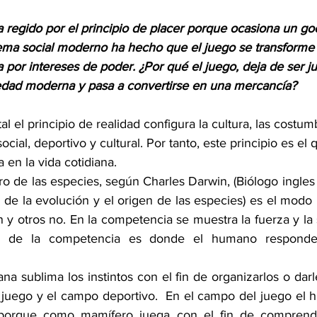
 regido por el principio de placer porque ocasiona un goc
tema social moderno ha hecho que el juego se transforme
por intereses de poder. ¿Por qué el juego, deja de ser ju
iedad moderna y pasa a convertirse en una mercancía? 
al el principio de realidad configura la cultura, las costu
ocial, deportivo y cultural. Por tanto, este principio es el
a en la vida cotidiana.
o de las especies, según Charles Darwin, (Biólogo ingles 
de la evolución y el origen de las especies) es el modo 
 y otros no. En la competencia se muestra la fuerza y la
o de la competencia es donde el humano responde a
 sublima los instintos con el fin de organizarlos o darle
juego y el campo deportivo.  En el campo del juego el 
o porque como mamífero juega con el fin de comprender