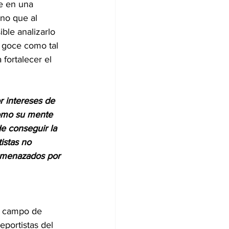
se en una 
ino que al 
ble analizarlo 
l goce como tal 
fortalecer el 
r intereses de 
como su mente 
e conseguir la 
istas no 
amenazados por 
n campo de 
eportistas del 