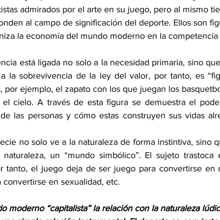
stas admirados por el arte en su juego, pero al mismo t
den al campo de significación del deporte. Ellos son figu
aniza la economía del mundo moderno en la competencia 
ncia está ligada no solo a la necesidad primaria, sino qu
a la sobrevivencia de la ley del valor, por tanto, es “fig
s, por ejemplo, el zapato con los que juegan los basquetbo
a el cielo. A través de esta figura se demuestra el pod
 de las personas y cómo estas construyen sus vidas alr
ie no solo ve a la naturaleza de forma instintiva, sino q
naturaleza, un “mundo simbólico”. El sujeto trastoca el
 tanto, el juego deja de ser juego para convertirse en d
 convertirse en sexualidad, etc.
o moderno “capitalista” la relación con la naturaleza lúd