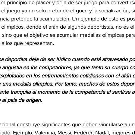
el principio de placer y deja de ser juego para convertir
 el juego ya no solo pretende el goce y la socialización, s
ncía pretende la acumulación. Un ejemplo de esto es posi
 olímpicos, donde el afán de algunos deportistas, no es e
e, sino que el objetivo es acumular medallas olímpicas para 
s a los que representan
.
ca deportiva deja de ser lúdico cuando está atravesado po
angustia en los competidores, ya que tanto su cuerpo 
xplotados en los entrenamientos cotidianos con el afán d
e una medalla olímpica. Por tanto, muchos de estos deport
te tranquila al momento de la competencia al sentirse 
 al país de origen.
racional construye significantes que deben vincularse a u
nado. Ejemplo: Valencia, Messi, Federer, Nadal, mejores d