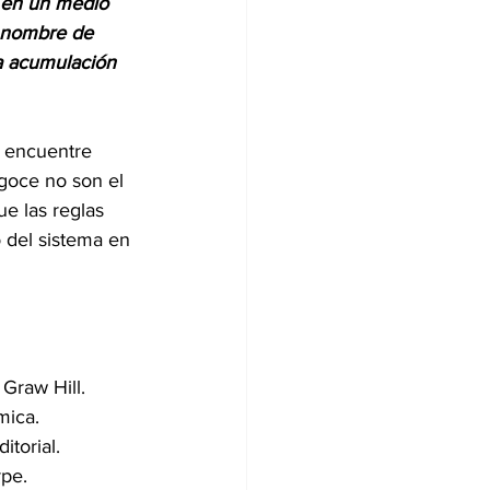
 en un medio 
n nombre de 
a acumulación 
e encuentre 
goce no son el 
ue las reglas 
 del sistema en 
 Graw Hill.
mica.
itorial.
rpe.