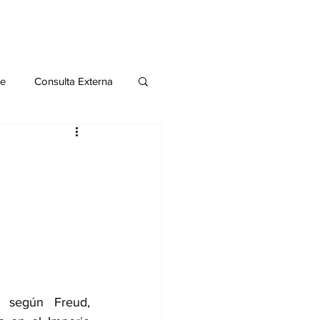
le
Consulta Externa
o 2020
Publicaciones
al
Salud Mental especial
, según Freud, 