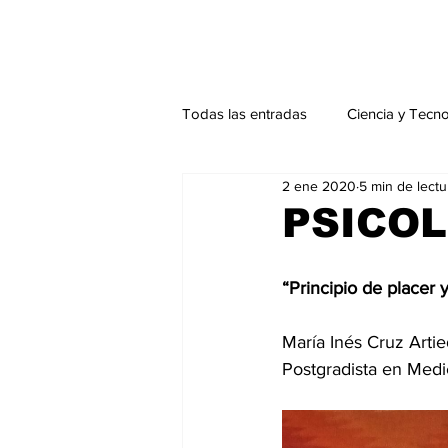
Todas las entradas
Ciencia y Tecn
2 ene 2020
5 min de lectu
Actualidad
Salud Mental
PSICOL
Endocrinología
Actualidad es
“Principio de placer 
María Inés Cruz Artied
Consulta Externa especial
Edi
Postgradista en Medi
Especiales especial
Perfiles 