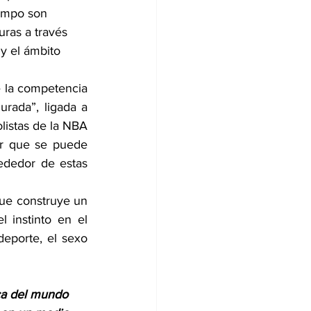
iempo son 
ras a través 
y el ámbito 
e la competencia 
urada”, ligada a 
listas de la NBA 
er que se puede 
ededor de estas 
ue construye un 
 instinto en el 
eporte, el sexo 
ica del mundo 