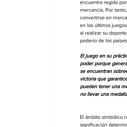
encuentra regido por 
mercancía. Por tanto,
convertirse en merca
en los últimos juegos
al realizar su deport
poderío de los paíse
El juego en su prácti
poder porque genera 
se encuentran sobree
victoria que garantic
pueden tener una men
no llevar una medalla
El ámbito simbólico 
significación determi