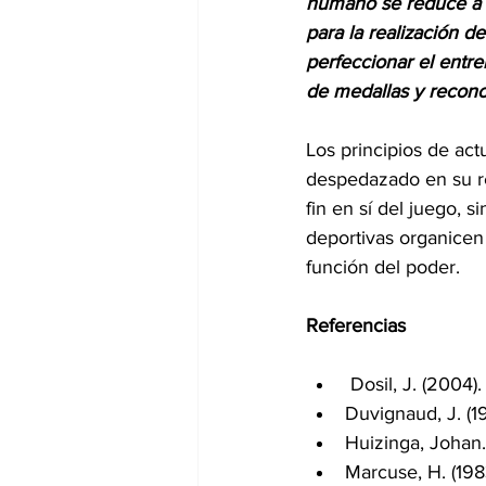
humano se reduce a u
para la realización d
perfeccionar el entr
de medallas y recono
Los principios de ac
despedazado en su re
fin en sí del juego, 
deportivas organicen
función del poder.
Referencias
 Dosil, J. (2004).
Duvignaud, J. (19
Huizinga, Johan. 
Marcuse, H. (1983