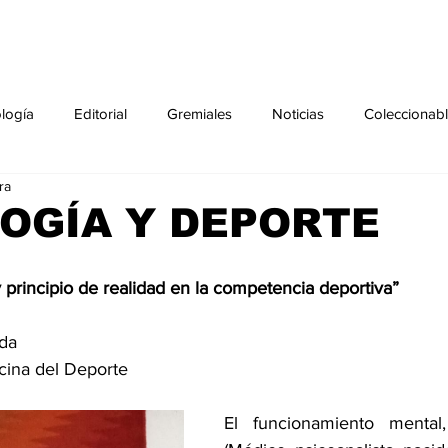
ología
Editorial
Gremiales
Noticias
Coleccionab
ra
Agenda
Sección especial
Perfiles
Noticiero Médic
OGÍA Y DEPORTE
pecial
Ciencia y Tecnología especial
Coleccionable especi
y principio de realidad en la competencia deportiva”
a      
torial especial
Gremiales especial
Noticias especial
cina del Deporte  
El funcionamiento mental
especial
Publicaciones especial
dia mundial de la diabetes