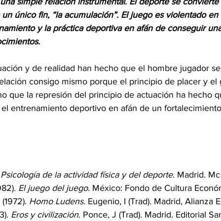
na simple relación instrumental. El deporte se convierte
e un único fin, “la acumulación”. El juego es violentado e
enamiento y la práctica deportiva en afán de conseguir un
cimientos.
tuación y de realidad han hecho que el hombre jugador s
lación consigo mismo porque el principio de placer y el 
sino que la represión del principio de actuación ha hecho q
 el entrenamiento deportivo en afán de un fortalecimiento
 
Psicología de la actividad física y del deporte
. Madrid. Mc
82). 
El juego del juego
. México: Fondo de Cultura Econó
(1972). 
Homo Ludens
. Eugenio, I (Trad). Madrid, Alianza Ed
). 
Eros y civilización
. Ponce, J (Trad). Madrid. Editorial Sa