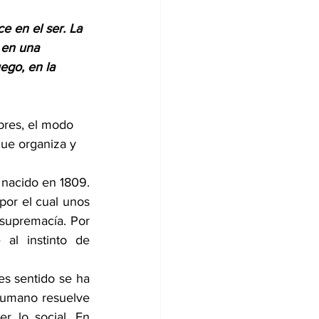
e en el ser. La 
 en una 
ego, en la 
mbres, el modo 
 que organiza y 
nacido en 1809. 
por el cual unos 
 supremacía. Por 
l instinto de 
s sentido se ha 
humano resuelve 
 lo social. En 