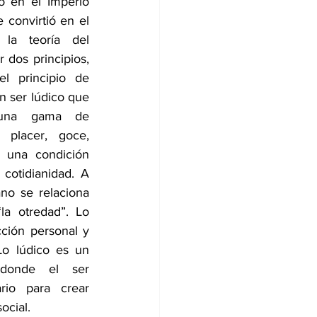
o en el Imperio 
 convirtió en el 
la teoría del 
 dos principios, 
l principio de 
n ser lúdico que 
una gama de 
 placer, goce, 
a una condición 
cotidianidad. A 
no se relaciona 
a otredad”. Lo 
ción personal y 
Lo lúdico es un 
donde el ser 
rio para crear 
ocial. 