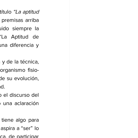
ítulo 
“La aptitud 
premisas arriba 
ido siempre la 
La Aptitud de 
na diferencia y 
y de la técnica, 
organismo fisio-
de su evolución, 
d.
el discurso del 
 una aclaración 
iene algo para 
spira a “ser” lo 
, de participar 