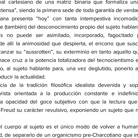
eal cartesiano de una matriz binaria que formaliza una
xtensa”, siendo la primera sede de toda garantía de verda
iana presenta “hoy” con tanta intempestiva incomodi
 (también) del desconocimiento propio del sujeto hablan
sis no puede ser asimilado, incorporado, fagocitado p
e allí la animosidad que despierta, el encono que suscit
canzar su “aussrotten”, su exterminio en tanto aquello qu
ce cruz a la potencia totalizadora del tecnocientismo e
to, al sujeto hablante para, una vez deglutido, ponerlo a
ducir la actualidad.
cia de la tradición filosófica idealista devenida y so
tarista orientada a la producción constante e indefini
la opacidad del goce subjetivo con que la lectura que
 Freud su carácter revulsivo, exponiendo un sujeto que 
el cuerpo al sujeto es el único modo de volver a humani
ad, de separarlo de un organicismo pre-Charcotiano que ins