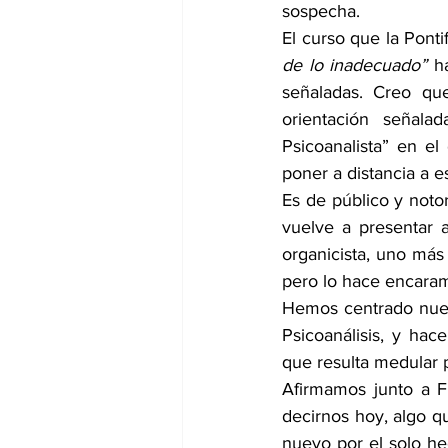
sospecha. 
El curso que la Ponti
de lo inadecuado”
 h
señaladas. Creo qu
orientación señal
Psicoanalista” en el
poner a distancia a 
Es de público y notor
vuelve a presentar a
organicista, uno más 
pero lo hace encaram
Hemos centrado nuest
Psicoanálisis, y hac
que resulta medular 
Afirmamos junto a F
decirnos hoy, algo qu
nuevo por el solo he