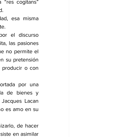
 “res cogitans” 
d.
dad, esa misma 
te.
or el discurso 
a, las pasiones 
e no permite el 
n su pretensión 
 producir o con 
portada por una 
da de bienes y 
 Jacques Lacan 
no es amo en su 
zarlo, de hacer 
iste en asimilar 