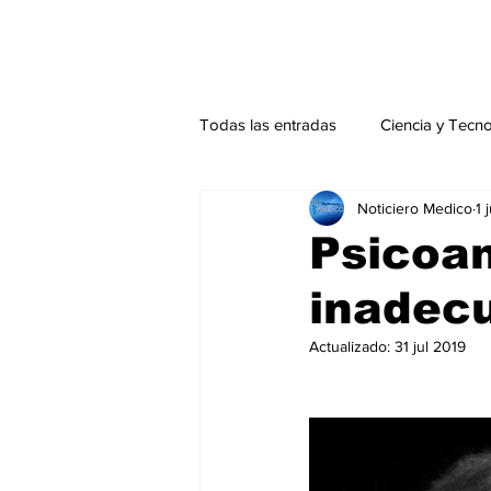
Todas las entradas
Ciencia y Tecn
Noticiero Medico
1 
Actualidad
Salud Mental
Psicoan
inadec
Endocrinología
Actualidad es
Actualizado:
31 jul 2019
Consulta Externa especial
Edi
Especiales especial
Perfiles 