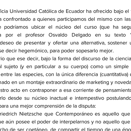
ficia Universidad Católica de Ecuador ha ofrecido bajo el t
a confrontado a quienes participamos del mismo con las 
e podríamos ubicar el núcleo del curso (que ha segu
ada por el profesor Osvaldo Delgado en su texto “
 deseo de presentar y ofertar una alternativa, sostener u
ese decir hegemónico, para poder sopesarlo mejor.
io que ese decir, bajo la forma del discurso de la ciencia 
l sujeto (y en particular a su cuerpo) como un simple 
entre las especies, con la única diferencia (cuantitativa) 
ado en un montaje extraordinario de marketing y noveda
ro acto en contraponer a esa corriente de pensamiento 
erlo desde su núcleo inactual e intempestivo postulando
para una mejor comprensión de la disputa:
riedrich Nietzsche que Contemporáneo es aquello que t
e aún posee el poder de interpelarnos y no aquello que a
cho de ser coetáneo, de compartir el tiempo de una época