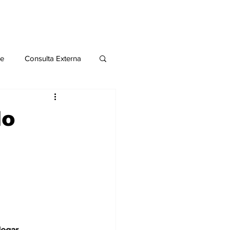
le
Consulta Externa
o 2020
Publicaciones
lo
al
Salud Mental especial