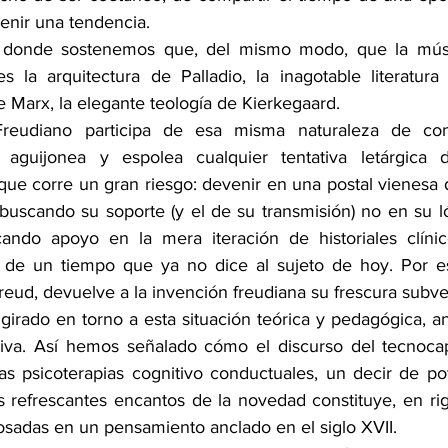
enir una tendencia.
e donde sostenemos que, del mismo modo, que la mús
 la arquitectura de Palladio, la inagotable literatura 
de Marx, la elegante teología de Kierkegaard.
Freudiano participa de esa misma naturaleza de con
a, aguijonea y espolea cualquier tentativa letárgica 
o que corre un gran riesgo: devenir en una postal vienesa d
 buscando su soporte (y el de su transmisión) no en su ló
ando apoyo en la mera iteración de historiales clínic
s de un tiempo que ya no dice al sujeto de hoy. Por es
reud, devuelve a la invención freudiana su frescura subve
girado en torno a esta situación teórica y pedagógica, an
va. Así hemos señalado cómo el discurso del tecnocapit
as psicoterapias cognitivo conductuales, un decir de po
 refrescantes encantos de la novedad constituye, en rigo
losadas en un pensamiento anclado en el siglo XVII.