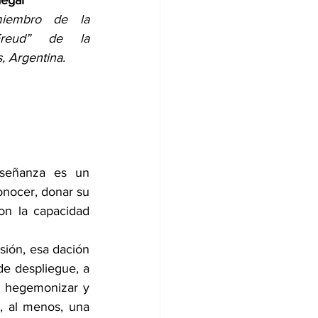
degar
miembro de la 
Freud” de la 
, Argentina. 
señanza es un 
nocer, donar su 
on la capacidad 
sión, esa dación 
e despliegue, a 
r hegemonizar y 
 al menos, una 