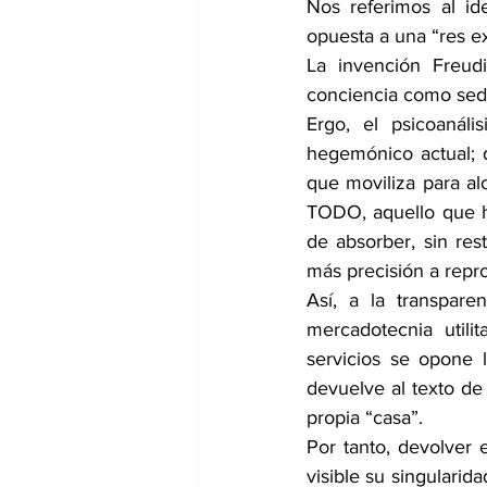
Nos referimos al id
opuesta a una “res e
La invención Freud
conciencia como sede
Ergo, el psicoanáli
hegemónico actual; d
que moviliza para al
TODO, aquello que ha
de absorber, sin res
más precisión a repro
Así, a la transparen
mercadotecnia utili
servicios se opone 
devuelve al texto de
propia “casa”.
Por tanto, devolver 
visible su singularid