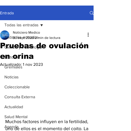
Entrada
Todas las entradas
Noticiero Medico
Todas las entradas
30 sept 2023
2 min de lectura
Pruebas de ovulación
Ciencia y Tecnología
en orina
Editorial
Actualizado:
1 nov 2023
Gremiales
Noticias
Coleccionable
Consulta Externa
Actualidad
Salud Mental
Muchos factores influyen en la fertilidad, 
Agenda
uno de ellos es el momento del coito. La 