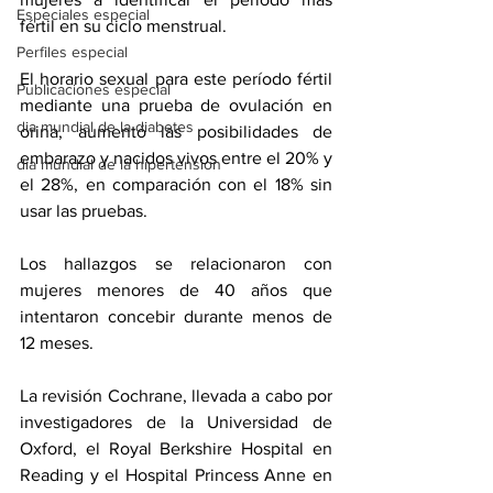
Especiales especial
fértil en su ciclo menstrual.
Perfiles especial
El horario sexual para este período fértil 
Publicaciones especial
mediante una prueba de ovulación en 
dia mundial de la diabetes
orina, aumentó las posibilidades de 
embarazo y nacidos vivos entre el 20% y 
dia mundial de la hipertension
el 28%, en comparación con el 18% sin 
usar las pruebas.
Los hallazgos se relacionaron con 
mujeres menores de 40 años que 
intentaron concebir durante menos de 
12 meses.
La 
revisión Cochrane
, llevada a cabo por 
investigadores de la Universidad de 
Oxford, el Royal Berkshire Hospital en 
Reading y el Hospital Princess Anne en 