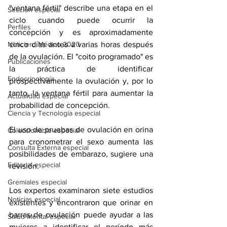
"ventana fértil" describe una etapa en el 
Sección especial
ciclo cuando puede ocurrir la 
Perfiles
concepción y es aproximadamente 
Noticiero Médico 2020
cinco días antes a varias horas después 
de la ovulación. El "coito programado" es 
Publicaciones
la práctica de identificar 
Endocrinología
prospectivamente la ovulación y, por lo 
tanto, la ventana fértil para aumentar la 
Actualidad especial
probabilidad de concepción.
Ciencia y Tecnología especial
El uso de pruebas de ovulación en orina 
Coleccionable especial
para cronometrar el sexo aumenta las 
Consulta Externa especial
posibilidades de embarazo, sugiere una 
Editorial especial
revisión.
Gremiales especial
Los expertos examinaron siete estudios 
Noticias especial
existentes y encontraron que orinar en 
barras de ovulación puede ayudar a las 
Salud Mental especial
mujeres a identificar el período más 