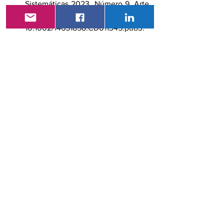
Sistemáticas 2023, Número 9. Arte. 
No.: CD011345. DOI: 
10.1002/14651858.CD011345.pub3. 
Consultado el 16 de septiembre de 
2023.
Ciencia y Tecnología
Ver todo
Entradas recientes