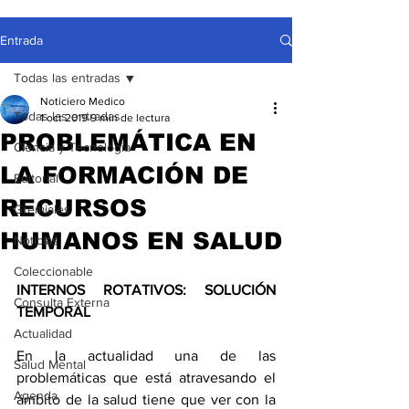
Entrada
Todas las entradas
Noticiero Medico
Todas las entradas
1 oct 2019
9 min de lectura
PROBLEMÁTICA EN
Ciencia y Tecnología
LA FORMACIÓN DE
Editorial
RECURSOS
Gremiales
HUMANOS EN SALUD
Noticias
Coleccionable
INTERNOS ROTATIVOS: SOLUCIÓN 
Consulta Externa
TEMPORAL
Actualidad
En la actualidad una de las 
Salud Mental
problemáticas que está atravesando el 
Agenda
ámbito de la salud tiene que ver con la 