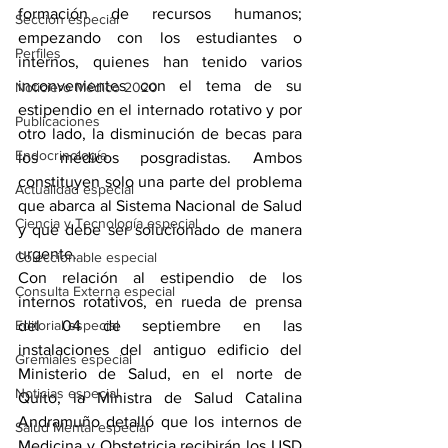
formación de recursos humanos; 
Sección especial
empezando con los estudiantes o 
Perfiles
internos, quienes han tenido varios 
inconvenientes con el tema de su 
Noticiero Médico 2020
estipendio en el internado rotativo y por 
Publicaciones
otro lado, la disminución de becas para 
Endocrinología
los médicos posgradistas. Ambos 
constituyen solo una parte del problema 
Actualidad especial
que abarca al Sistema Nacional de Salud 
Ciencia y Tecnología especial
y que debe ser solucionado de manera 
urgente.
Coleccionable especial
Con relación al estipendio de los 
Consulta Externa especial
internos rotativos, en rueda de prensa 
Editorial especial
del 04 de septiembre en las 
instalaciones del antiguo edificio del 
Gremiales especial
Ministerio de Salud, en el norte de 
Noticias especial
Quito, la Ministra de Salud Catalina 
Andramuño detalló que los internos de 
Salud Mental especial
Medicina y Obstetricia recibirán los USD 