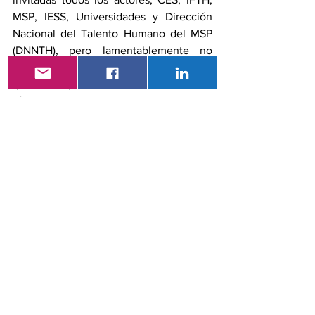
MSP, IESS, Universidades y Dirección 
Nacional del Talento Humano del MSP 
(DNNTH), pero lamentablemente no 
fueron trascendentes, es más el CES 
que es quien establece la norma 
técnica, dejo las conversaciones 
abruptamente. Tuvimos un 
acercamiento este año con la Ex 
Ministra Verónica Espinoza, pero de 
igual manera los diálogos fueron 
infructuosos. 
Es por esto que hemos decidido 
emprender una campaña de 
concientización al médico posgradista y 
a todos los médicos especialistas del 
país, para que entiendan que estamos 
siendo objeto de abusos y un franco 
descuido de las autoridades desde la 