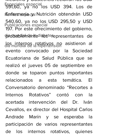
Especiales especial
591,60, ya no los USD 394. Los de 
Enfermería y Nutrición obtendrán USD 
Perfiles especial
540,60, ya no los USD 295,50 y USD 
Publicaciones especial
197. Por este ofrecimiento del gobierno, 
dia mundial de la diabetes
probablemente los representantes de 
los internos rotativos no asistieron al 
dia mundial de la hipertension
evento convocado por la Sociedad 
Ecuatoriana de Salud Pública que se 
realizó el jueves 05 de septiembre en 
donde se toparon puntos importantes 
relacionados a esta temática. El 
Conversatorio denominado “Recortes a 
Internos Rotativos” contó con la 
acertada intervención del Dr. Iván 
Cevallos, ex director del Hospital Carlos 
Andrade Marín y se esperaba la 
participación de varios representantes 
de los internos rotativos, quienes 