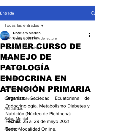
Entrada
Todas las entradas
Noticiero Medico
Todas las entradas
6 may 2021
1 min de lectura
PRIMER CURSO DE
Ciencia y Tecnología
MANEJO DE
Editorial
PATOLOGÍA
Gremiales
ENDOCRINA EN
Noticias
ATENCIÓN PRIMARIA
Coleccionable
Organiza
: Sociedad Ecuatoriana de 
Consulta Externa
Endocrinología, Metabolismo Diabetes y 
Actualidad
Nutrición (Núcleo de Pichincha) 
Salud Mental
Fechas
: 25 al 29 de mayo 2021
Agenda
Sede
: Modalidad Online.