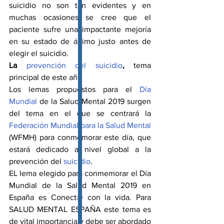
suicidio no son tan evidentes y en 
muchas ocasiones se cree que el 
paciente sufre una impactante mejoría 
en su estado de ánimo justo antes de 
elegir el suicidio.
La 
prevención del suicidio
, 
tema 
principal de este año
Los lemas propuestos para el 
Día 
Mundial
 de la Salud Mental 2019 surgen 
del tema en el que se centrará la 
Federación Mundial para la Salud Mental
(WFMH) para conmemorar este día, que 
estará dedicado a nivel global a la 
prevención del 
suicidio
.
EL lema elegido para conmemorar el Día 
Mundial de la Salud Mental 2019 en 
España es Conect@ con la vida. Para 
SALUD MENTAL ESPAÑA este tema es 
de vital importancia y debe ser abordado 