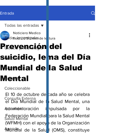
Entrada
Todas las entradas
Noticiero Medico
Todas las entradas
1 oct 2019
2 min de lectura
Prevención del
Ciencia y Tecnología
suicidio, lema del Día
Editorial
Mundial de la Salud
Gremiales
Mental
Noticias
Coleccionable
El 10 de octubre de cada año se celebra 
Consulta Externa
el Día Mundial de la Salud Mental, una 
Actualidad
conmemoración impulsada por la 
Federación Mundial para la Salud Mental 
Salud Mental
(WFMH) con el apoyo de la Organización 
Agenda
Mundial de la Salud (OMS), constituye 