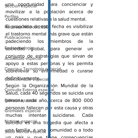
una oportunidad para concienciar y 
Sección especial
movilizar a la población acerca de 
Perfiles
cuestiones relativas a la salud mental. 
El propósito de esta fecha es visibilizar 
Noticiero Médico 2020
el trastorno mental más grave que están 
Publicaciones
padeciendo los miembros de la 
Endocrinología
sociedad global, para generar un 
conjunto de estrategias que sirvan de 
Actualidad especial
apoyo a estas personas y les permita 
Ciencia y Tecnología especial
sobrellevar su enfermedad o curarse 
definitivamente. 
Coleccionable especial
Según la Organización Mundial de la 
Consulta Externa especial
Salud, cada 40 segundos se suicida una 
Editorial especial
persona, cada año, cerca de 800 000 
personas fallecen por esta causa y otras 
Gremiales especial
muchas intentan suicidarse. Cada 
Noticias especial
suicidio es una tragedia que afecta a 
una familia, a una comunidad o a todo 
Salud Mental especial
un país y que tiene consecuencias 