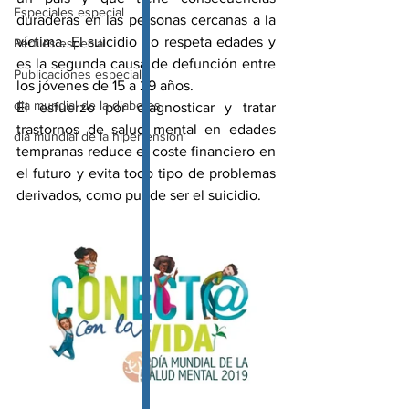
Especiales especial
duraderas en las personas cercanas a la 
víctima. El suicidio no respeta edades y 
Perfiles especial
es la segunda causa de defunción entre 
Publicaciones especial
los jóvenes de 15 a 29 años.
dia mundial de la diabetes
El esfuerzo por diagnosticar y tratar 
trastornos de salud mental en edades 
dia mundial de la hipertension
tempranas reduce el coste financiero en 
el futuro y evita todo tipo de problemas 
derivados, como puede ser el suicidio.