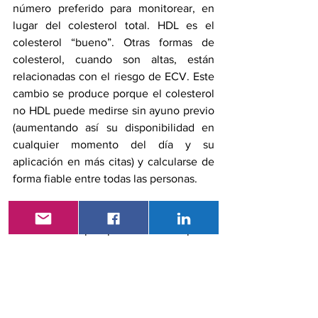
número preferido para monitorear, en 
lugar del colesterol total. HDL es el 
colesterol “bueno”. Otras formas de 
colesterol, cuando son altas, están 
relacionadas con el riesgo de ECV. Este 
cambio se produce porque el colesterol 
no HDL puede medirse sin ayuno previo 
(aumentando así su disponibilidad en 
cualquier momento del día y su 
aplicación en más citas) y calcularse de 
forma fiable entre todas las personas.
Glucosa en sangre 
(actualizado): esta 
métrica se amplía para incluir la opción 
de lecturas de hemoglobina A1c o 
niveles de glucosa en sangre para 
personas con o sin diabetes tipo 1 o tipo 
2 o prediabetes. La hemoglobina A1c 
puede reflejar mejor el control 