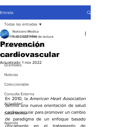
Entrada
Todas las entradas
Noticiero Medico
Todas las entradas
1 oct 2022
7 min de lectura
Prevención
Ciencia y Tecnología
cardiovascular
Editorial
Actualizado:
1 nov 2022
Gremiales
Noticias
Coleccionable
Consulta Externa
En 2010, la 
American Heart Association
Actualidad
definió una nueva orientación de salud 
cardiovascular para promover un cambio 
Salud Mental
de paradigma de un enfoque basado 
Agenda
únicamente en el tratamiento de 