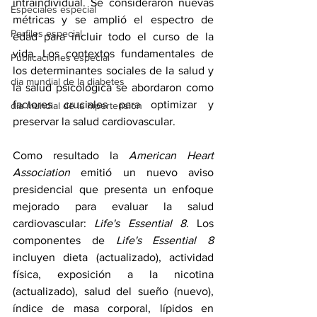
intraindividual. Se consideraron nuevas 
Especiales especial
métricas y se amplió el espectro de 
Perfiles especial
edad para incluir todo el curso de la 
vida. Los contextos fundamentales de 
Publicaciones especial
los determinantes sociales de la salud y 
dia mundial de la diabetes
la salud psicológica se abordaron como 
factores cruciales para optimizar y 
dia mundial de la hipertension
preservar la salud cardiovascular.
Como resultado la 
American Heart 
Association
 emitió un nuevo aviso 
presidencial que presenta un enfoque 
mejorado para evaluar la salud 
cardiovascular: 
Life's Essential 8
. Los 
componentes de 
Life's Essential 8
incluyen dieta (actualizado), actividad 
física, exposición a la nicotina 
(actualizado), salud del sueño (nuevo), 
índice de masa corporal, lípidos en 