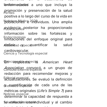
Sección especial
enfermedades a uno que incluya la 
promoción y preservación de la salud 
Perfiles
positiva a lo largo del curso de la vida en 
Noticiero Médico 2020
poblaciones e individuos. Una amplia 
evidencia posterior ha proporcionado 
Publicaciones
información sobre las fortalezas y 
Endocrinología
limitaciones del enfoque original para 
definir y cuantificar la salud 
Actualidad especial
cardiovascular. 
Ciencia y Tecnología especial
Coleccionable especial
En respuesta, la 
American Heart 
Association
 convocó a un grupo de 
Consulta Externa especial
redacción para recomendar mejoras y 
Editorial especial
actualizaciones. Se evaluó la definición 
y cuantificación de cada una de las 
Gremiales especial
métricas originales (
Life's Simple 7
) para 
Noticias especial
determinar la capacidad de respuesta a 
Salud Mental especial
la variación interindividual y al cambio 