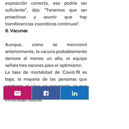
exposición correcta, eso podría ser 
suficiente", dijo. "Tenemos que ser 
proactivos y asumir que hay 
transferencias zoonóticas continuas".
6. Vacunas
Aunque, como se mencionó 
anteriormente, la vacuna probablemente 
demore al menos un año, el equipo 
señala tres razones para el optimismo:
La tasa de mortalidad de Covid-19 es 
baja; la mayoría de las personas que 
contraen el virus se recuperan, lo que 
indica que el patógeno puede inducir 
inmunidad natural.
 El virus aún no ha mutado desde su 
forma inicial, lo que significa que una 
sola vacuna puede ser efectiva contra 
él.