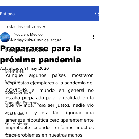
Entrada
Todas las entradas
Noticiero Medico
Todas las entradas
2 may 2020
6 min de lectura
Prepararse para la
Ciencia y Tecnología
próxima pandemia
Editorial
Actualizado:
31 may 2020
Gremiales
Aunque algunos países mostraron 
Noticias
respuestas ejemplares a la pandemia del 
COVID-19, el mundo en general no 
Coleccionable
estaba preparado para la realidad en la 
Consulta Externa
que vivimos. Para ser justos, nadie vio 
esto venir y era fácil ignorar una 
Actualidad
amenaza hipotética pero aparentemente 
Salud Mental
improbable cuando teníamos muchos 
Agenda
otros problemas en nuestras manos.