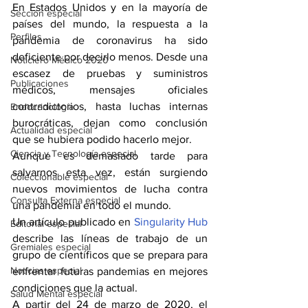
En Estados Unidos y en la mayoría de 
Sección especial
países del mundo, la respuesta a la 
Perfiles
pandemia de coronavirus ha sido 
deficiente por decirlo menos. Desde una 
Noticiero Médico 2020
escasez de pruebas y suministros 
Publicaciones
médicos, mensajes oficiales 
contradictorios, hasta luchas internas 
Endocrinología
burocráticas, dejan como conclusión 
Actualidad especial
que se hubiera podido hacerlo mejor. 
Ciencia y Tecnología especial
Aunque es demasiado tarde para 
salvarnos esta vez, están surgiendo 
Coleccionable especial
nuevos movimientos de lucha contra 
Consulta Externa especial
una pandemia en todo el mundo.
Un artículo publicado en 
Singularity Hub
Editorial especial
describe las líneas de trabajo de un 
Gremiales especial
grupo de científicos que se prepara para 
Noticias especial
enfrentar futuras pandemias en mejores 
condiciones que la actual. 
Salud Mental especial
A partir del 24 de marzo de 2020, el 