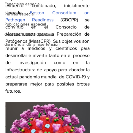
Especiales especial
esfuerzo combinado, inicialmente 
llamado 
Boston Consortium on 
Perfiles especial
Pathogen Readiness
 (GBCPR) se 
Publicaciones especial
convirtió en el Consorcio de 
Massachusetts para la Preparación de 
dia mundial de la diabetes
Patógenos (MassCPR). Sus objetivos son 
dia mundial de la hipertension
reunir a médicos y científicos para 
desarrollar e invertir tanto en el proceso 
de investigación como en la 
infraestructura de apoyo para abordar la 
actual pandemia mundial de COVID-19 y 
prepararse mejor para posibles brotes 
futuros.