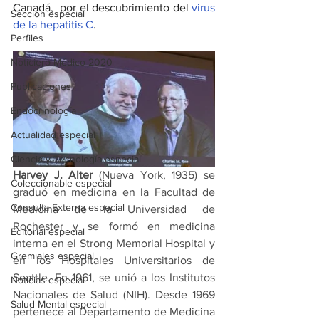
Canadá,  por el descubrimiento del 
virus 
Sección especial
de la hepatitis C
.
Perfiles
Noticiero Médico 2020
Publicaciones
Endocrinología
Actualidad especial
Ciencia y Tecnología especial
Harvey J. Alter
 (Nueva York, 1935) se 
Coleccionable especial
graduó en medicina en la Facultad de 
Consulta Externa especial
Medicina de la Universidad de 
Rochester y se formó en medicina 
Editorial especial
interna en el Strong Memorial Hospital y 
Gremiales especial
en los Hospitales Universitarios de 
Seattle. En 1961, se unió a los Institutos 
Noticias especial
Nacionales de Salud (NIH). Desde 1969 
Salud Mental especial
pertenece al Departamento de Medicina 