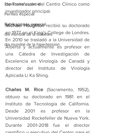
Especiales especial
de Transfusión del Centro Clínico como 
investigador principal.
Perfiles especial
Publicaciones especial
Michael Houghton
 recibió su doctorado 
en 1977 en el King's College de Londres. 
dia mundial de la diabetes
En 2010 se trasladó a la Universidad de 
dia mundial de la hipertension
Alberta y actualmente es profesor en 
una Cátedra de Investigación de 
Excelencia en Virología de Canadá y 
director del Instituto de Virología 
Aplicada Li Ka Shing.
Charles M. Rice
 (Sacramento, 1952), 
obtuvo su doctorado en 1981 en el 
Instituto de Tecnología de California. 
Desde 2001 es profesor en la 
Universidad Rockefeller de Nueva York. 
Durante 2001-2018 fue el director 
científico y ejecutivo del Centro para el 