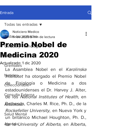
Entrada
Todas las entradas
Noticiero Medico
Todas las entradas
1 nov 2020
5 min de lectura
Premio Nobel de
Ciencia y Tecnología
Medicina 2020
Editorial
Actualizado:
1 dic 2020
Gremiales
La Asamblea Nobel en el 
Karolinska 
Noticias
Institutet
 ha otorgado el Premio Nobel 
de Fisiología o Medicina a dos 
Coleccionable
estadounidenses el Dr. Harvey J. Alter, 
Consulta Externa
de los 
National Institutes of Health,
 en 
Bethesda, Charles M. Rice, Ph. D., de la 
Actualidad
Rockefeller University,
 en Nueva York y 
Salud Mental
un británico Michael Houghton, Ph. D., 
Agenda
de la 
University of Alberta,
 en Alberta, 