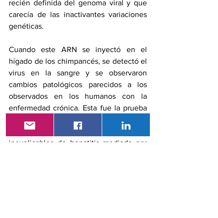
recién definida del genoma viral y que 
carecía de las inactivantes variaciones 
genéticas.
Cuando este ARN se inyectó en el 
hígado de los chimpancés, se detectó el 
virus en la sangre y se observaron 
cambios patológicos parecidos a los 
observados en los humanos con la 
enfermedad crónica. Esta fue la prueba 
final de que el virus de la hepatitis C por 
sí solo podía causar los casos 
inexplicables de hepatitis mediada por 
transfusión.
Los descubrimientos de los tres premios 
Nobel han permitido el diseño de 
análisis de sangre muy sensibles que 
han eliminado el riesgo de hepatitis 