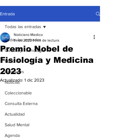
Entrada
Todas las entradas
Noticiero Medico
Todas las entradas
1 nov 2023
1 min de lectura
Premio Nobel de
Ciencia y Tecnología
Fisiología y Medicina
Editorial
2023
Gremiales
Actualizado:
1 dic 2023
Noticias
Coleccionable
Consulta Externa
Actualidad
Salud Mental
Agenda