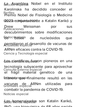
La Asamblea Nobel en el Instituto 
Sección especial
Karolinska ha decidido conceder el 
Perfiles
Premio Nobel de Fisiología o Medicina 
2023 conjuntamente a Katalin Karikó y 
Noticiero Médico 2020
Drew Weissman por sus 
Publicaciones
descubrimientos sobre modificaciones 
Endocrinología
de bases de nucleósidos que 
permitieron el desarrollo de vacunas de 
Actualidad especial
ARNm eficaces contra la COVID-19.
Ciencia y Tecnología especial
Los científicos fueron pioneros en una 
Coleccionable especial
tecnología subyacente para aprovechar 
Consulta Externa especial
el frágil material genético de una 
Editorial especial
manera que finalmente resultó en las 
vacunas de ARNm utilizadas para 
Gremiales especial
combatir la pandemia de COVID-19. 
Noticias especial
Los homenajeados son Katalin Karikó, 
Salud Mental especial
PhD, una bioquímica de 68 años nacida 