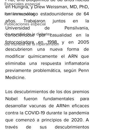
Especiales especial
en Hungría, y Drew Weissman, MD, PhD, 
un inmunólogo estadounidense de 64 
Perfiles especial
años. Trabajaron juntos en la 
Publicaciones especial
Universidad de Pensilvania, 
dia mundial de la diabetes
conociéndose por casualidad en la 
fotocopiadora en 1998, y en 2005 
dia mundial de la hipertension
descubrieron una nueva forma de 
modificar químicamente el ARN que 
eliminaba una respuesta inflamatoria 
previamente problemática, 
según Penn 
Medicine
.
Los descubrimientos de los dos premios 
Nobel fueron fundamentales para 
desarrollar vacunas de ARNm eficaces 
contra la COVID-19 durante la pandemia 
que comenzó a principios de 2020. A 
través de sus descubrimientos 