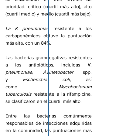
prioridad: crítico (cuartil más alto), alto 
(cuartil medio) y medio (cuartil más bajo).
La K pneumoniae
 resistente a los 
carbapenémicos obtuvo la puntuación 
más alta, con un 84%.
Las bacterias gramnegativas resistentes 
a los antibióticos, incluidas 
K. 
pneumoniae
, 
Acinetobacter
 spp. 
y 
Escherichia coli
, así 
como 
Mycobacterium 
tuberculosis
 resistente a la rifampicina, 
se clasificaron en el cuartil más alto.
Entre las bacterias comúnmente 
responsables de infecciones adquiridas 
en la comunidad, las puntuaciones más 