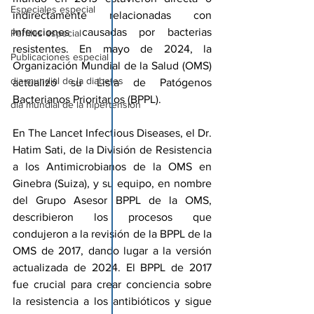
Especiales especial
indirectamente relacionadas con 
infecciones causadas por bacterias 
Perfiles especial
resistentes. En mayo de 2024, la 
Publicaciones especial
Organización Mundial de la Salud (OMS) 
dia mundial de la diabetes
actualizó su Lista de Patógenos 
Bacterianos Prioritarios (BPPL).
dia mundial de la hipertension
En 
The Lancet Infectious Diseases
, el Dr. 
Hatim Sati, de la División de Resistencia 
a los Antimicrobianos de la OMS en 
Ginebra (Suiza), y su equipo, en nombre 
del Grupo Asesor BPPL de la OMS, 
describieron los procesos que 
condujeron a la revisión de la BPPL de la 
OMS de 2017, dando lugar a la versión 
actualizada de 2024. El BPPL de 2017 
fue crucial para crear conciencia sobre 
la resistencia a los antibióticos y sigue 