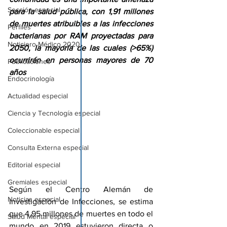
Sección especial
para la salud pública, con 1,91 millones 
de muertes atribuibles a las infecciones 
Perfiles
bacterianas por RAM proyectadas para 
Noticiero Médico 2020
2050, la mayoría de las cuales (>65%) 
ocurrirán en personas mayores de 70 
Publicaciones
años
Endocrinología
Actualidad especial
Ciencia y Tecnología especial
Coleccionable especial
Consulta Externa especial
Editorial especial
Gremiales especial
Según el Centro Alemán de 
Noticias especial
Investigación de Infecciones, se estima 
que 4,95 millones de muertes en todo el 
Salud Mental especial
mundo en 2019 estuvieron directa o 