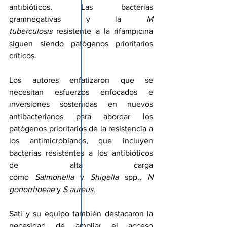
antibióticos. Las bacterias 
gramnegativas y la 
M 
tuberculosis
 resistente a la rifampicina 
siguen siendo patógenos prioritarios 
críticos.
Los autores enfatizaron que se 
necesitan esfuerzos enfocados e 
inversiones sostenidas en nuevos 
antibacterianos para abordar los 
patógenos prioritarios de la resistencia a 
los antimicrobianos, que incluyen 
bacterias resistentes a los antibióticos 
de alta carga 
como 
Salmonella
 y 
Shigella
 spp., 
N 
gonorrhoeae
 y 
S aureus
.
Sati y su equipo también destacaron la 
necesidad de ampliar el acceso 