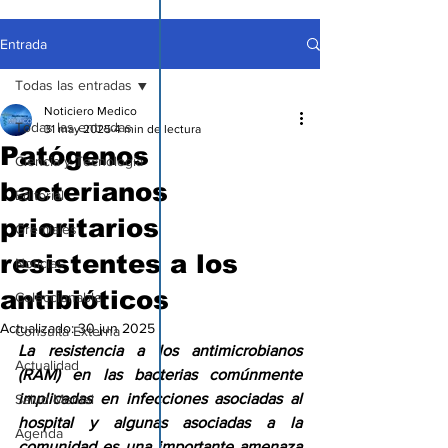
Entrada
Todas las entradas
Noticiero Medico
Todas las entradas
31 may 2025
4 min de lectura
Patógenos
Ciencia y Tecnología
bacterianos
Editorial
prioritarios
Gremiales
resistentes a los
Noticias
antibióticos
Coleccionable
Actualizado:
30 jun 2025
Consulta Externa
La resistencia a los antimicrobianos 
Actualidad
(RAM) en las bacterias comúnmente 
implicadas en infecciones asociadas al 
Salud Mental
hospital y algunas asociadas a la 
Agenda
comunidad es una importante amenaza 