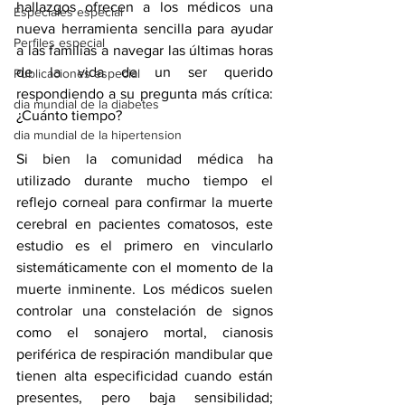
hallazgos ofrecen a los médicos una 
Especiales especial
nueva herramienta sencilla para ayudar 
Perfiles especial
a las familias a navegar las últimas horas 
de la vida de un ser querido 
Publicaciones especial
respondiendo a su pregunta más crítica: 
dia mundial de la diabetes
¿Cuánto tiempo?
dia mundial de la hipertension
Si bien la comunidad médica ha 
utilizado durante mucho tiempo el 
reflejo corneal para confirmar la muerte 
cerebral en pacientes comatosos, este 
estudio es el primero en vincularlo 
sistemáticamente con el momento de la 
muerte inminente. Los médicos suelen 
controlar una constelación de signos 
como el sonajero mortal, cianosis 
periférica de respiración mandibular que 
tienen alta especificidad cuando están 
presentes, pero baja sensibilidad; 