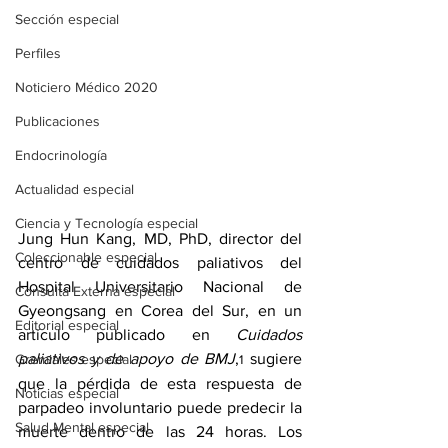
Sección especial
Perfiles
Noticiero Médico 2020
Publicaciones
Endocrinología
Actualidad especial
Ciencia y Tecnología especial
Jung Hun Kang, MD, PhD, director del 
Coleccionable especial
centro de cuidados paliativos del 
Hospital Universitario Nacional de 
Consulta Externa especial
Gyeongsang en Corea del Sur, en un 
Editorial especial
artículo publicado en 
Cuidados 
paliativos y de apoyo de BMJ
,
 sugiere 
Gremiales especial
1
que la pérdida de esta respuesta de 
Noticias especial
parpadeo involuntario puede predecir la 
Salud Mental especial
muerte dentro de las 24 horas. Los 