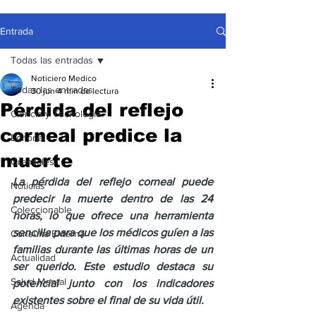
Entrada
Todas las entradas
Noticiero Medico
Todas las entradas
30 jun
4 min de lectura
Pérdida del reflejo
Ciencia y Tecnología
corneal predice la
Editorial
muerte
Gremiales
La pérdida del reflejo corneal puede 
Noticias
predecir la muerte dentro de las 24 
Coleccionable
horas, lo que ofrece una herramienta 
sencilla para que los médicos guíen a las 
Consulta Externa
familias durante las últimas horas de un 
Actualidad
ser querido. Este estudio destaca su 
Salud Mental
potencial junto con los indicadores 
existentes sobre el final de su vida útil.
Agenda