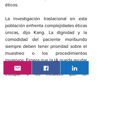
éticos.
La investigación traslacional en esta 
población enfrenta complejidades éticas 
únicas, dijo Kang. La dignidad y la 
comodidad del paciente moribundo 
siempre deben tener prioridad sobre el 
muestreo o los procedimientos 
invasivos. Espera que la IA pueda ayudar 
a detectar patrones sutiles que podrían 
escapar a los médicos que se 
encuentran junto a la cama.
Mejorar la atención en las últimas horas 
de la vida es tan importante como 
prolongar la supervivencia, dijo Kang. 
Cuanto mejor reconozcamos la muerte 
inminente, mejor podremos apoyar una 