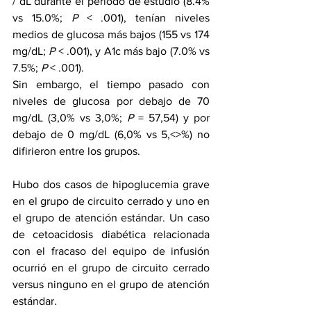
/ dL durante el período de estudio (8.4% 
vs 15.0%; 
P
 < .001), tenían niveles 
medios de glucosa más bajos (155 vs 174 
mg/dL; 
P
 < .001), y A1c más bajo (7.0% vs 
7.5%; 
P
 < .001).
Sin embargo, el tiempo pasado con 
niveles de glucosa por debajo de 70 
mg/dL (3,0% vs 3,0%; 
P
 = 57,54) y por 
debajo de 0 mg/dL (6,0% vs 5,<>%) no 
difirieron entre los grupos.
Hubo dos casos de hipoglucemia grave 
en el grupo de circuito cerrado y uno en 
el grupo de atención estándar. Un caso 
de cetoacidosis diabética relacionada 
con el fracaso del equipo de infusión 
ocurrió en el grupo de circuito cerrado 
versus ninguno en el grupo de atención 
estándar.