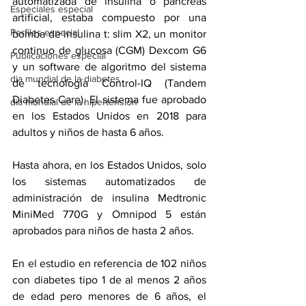
automatizada de insulina o páncreas 
Especiales especial
artificial, estaba compuesto por una 
Perfiles especial
bomba de insulina t: slim X2, un monitor 
continuo de glucosa (CGM) Dexcom G6 
Publicaciones especial
y un software de algoritmo del sistema 
dia mundial de la diabetes
de tecnología Control-IQ (Tandem 
Diabetes Care). El sistema 
fue aprobado
dia mundial de la hipertension
en los Estados Unidos en 2018 para 
adultos y niños de hasta 6 años.
Hasta ahora, en los Estados Unidos, solo 
los sistemas automatizados de 
administración de insulina 
Medtronic 
MiniMed 770G
 y 
Omnipod 5
 están 
aprobados para niños de hasta 2 años.
En el estudio en referencia de 102 niños 
con diabetes tipo 1 de al menos 2 años 
de edad pero menores de 6 años, el 