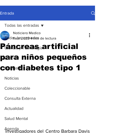
Entrada
Todas las entradas
Noticiero Medico
Todas las entradas
1 abr 2023
4 min de lectura
Páncreas artificial
Ciencia y Tecnología
para niños pequeños
Editorial
con diabetes tipo 1
Gremiales
Noticias
Coleccionable
Consulta Externa
Actualidad
Salud Mental
Agenda
Investigadores del Centro Barbara Davis 