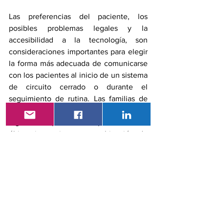
Las preferencias del paciente, los 
posibles problemas legales y la 
accesibilidad a la tecnología, son 
consideraciones importantes para elegir 
la forma más adecuada de comunicarse 
con los pacientes al inicio de un sistema 
de circuito cerrado o durante el 
seguimiento de rutina. Las familias de 
los pacientes en este ensayo tenían 
ingresos superiores al promedio. En 
última instancia, una combinación de 
visitas cara a cara y reuniones clínicas 
virtuales podría convertirse en una 
rutina en la gestión de la diabetes en los 
niños pequeños, concluyeron los 
investigadores.
Referencias