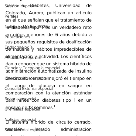
para la Diabetes, Universidad de 
Sección especial
Colorado, Aurora, publican un artículo 
Perfiles
en el que señalan que el tratamiento de 
Noticiero Médico 2020
la diabetes tipo 1 es un verdadero reto 
en niños menores de 6 años debido a 
Publicaciones
sus pequeños requisitos de dosificación 
Endocrinología
de insulina y hábitos impredecibles de 
alimentación y actividad. Los científicos 
Actualidad especial
dan a conocer que un sistema híbrido de 
Ciencia y Tecnología especial
administración automatizada de insulina 
de circuito cerrado mejoró el tiempo en 
Coleccionable especial
el rango de glucosa en sangre en 
Consulta Externa especial
comparación con la atención estándar 
Editorial especial
para niños con diabetes tipo 1 en un 
ensayo de 13 semanas.¹
Gremiales especial
Noticias especial
El sistema híbrido de circuito cerrado, 
también llamado administración 
Salud Mental especial