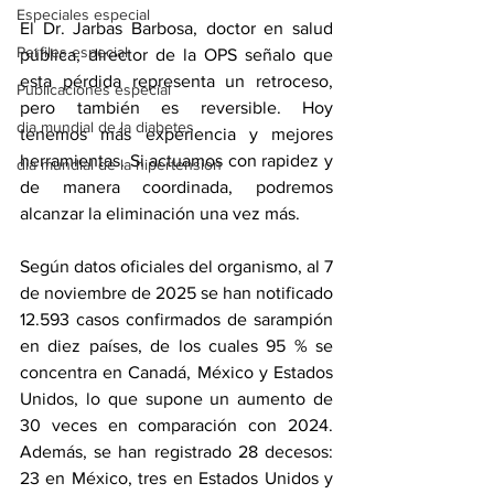
Especiales especial
El Dr. Jarbas Barbosa, doctor en salud 
Perfiles especial
pública, director de la OPS señalo que 
esta pérdida representa un retroceso, 
Publicaciones especial
pero también es reversible. Hoy 
dia mundial de la diabetes
tenemos más experiencia y mejores 
herramientas. Si actuamos con rapidez y 
dia mundial de la hipertension
de manera coordinada, podremos 
alcanzar la eliminación una vez más. 
Según datos oficiales del organismo, al 7 
de noviembre de 2025 se han notificado 
12.593 casos confirmados de sarampión 
en diez países, de los cuales 95 % se 
concentra en Canadá, México y Estados 
Unidos, lo que supone un aumento de 
30 veces en comparación con 2024. 
Además, se han registrado 28 decesos: 
23 en México, tres en Estados Unidos y 