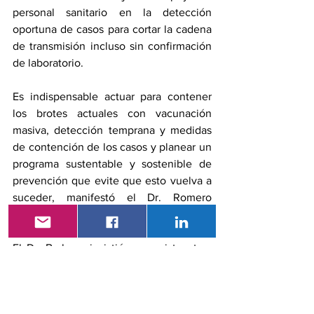
personal sanitario en la detección 
oportuna de casos para cortar la cadena 
de transmisión incluso sin confirmación 
de laboratorio. 
Es indispensable actuar para contener 
los brotes actuales con vacunación 
masiva, detección temprana y medidas 
de contención de los casos y planear un 
programa sustentable y sostenible de 
prevención que evite que esto vuelva a 
suceder, manifestó el Dr. Romero 
Feregrino. 
El Dr. Barbosa insistió que existen tres 
claves para que los países de la región 
mantengan su condición de libres de 
transmisión endémica de sarampión: 