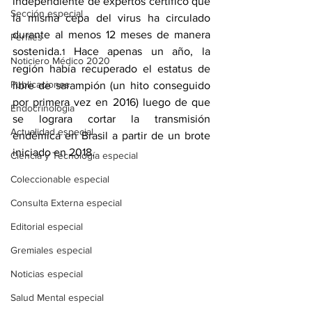
independiente de expertos certificó que 
Sección especial
la misma cepa del virus ha circulado 
durante al menos 12 meses de manera 
Perfiles
sostenida.
 Hace apenas un año, la 
1
Noticiero Médico 2020
región 
había recuperado el estatus
 de 
Publicaciones
libre de sarampión (un hito 
conseguido 
por primera vez en 2016
) luego de que 
Endocrinología
se lograra cortar la transmisión 
Actualidad especial
endémica en Brasil a partir de un brote 
iniciado en 2018. 
Ciencia y Tecnología especial
Coleccionable especial
Consulta Externa especial
Editorial especial
Gremiales especial
Noticias especial
Salud Mental especial