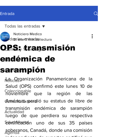
Entrada
Todas las entradas
Noticiero Medico
Todas las entradas
31 ene
5 min de lectura
OPS: transmisión
Ciencia y Tecnología
endémica de
Editorial
sarampión
Gremiales
La Organización Panamericana de la 
Noticias
Salud (OPS) confirmó este lunes 10 de 
Coleccionable
noviembre que la región de las 
Américas perdió su estatus de libre de 
Consulta Externa
transmisión endémica de sarampión 
Actualidad
luego de que perdiera su respectiva 
Salud Mental
certificación uno de sus 35 países 
soberanos, Canadá, donde una comisión 
Agenda