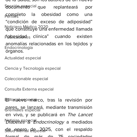
Sección especial
documento que replanteará por 
completo la obesidad como una 
Perfiles
“condición de exceso de adiposidad” 
Noticiero Médico 2020
que constituye una enfermedad llamada 
“obesidad clínica” cuando existen 
Publicaciones
anomalías relacionadas en los tejidos y 
Endocrinología
órganos.
Actualidad especial
Ciencia y Tecnología especial
Coleccionable especial
Consulta Externa especial
Editorial especial
El nuevo marco, tras la revisión por 
pares, se lanzará, mediante transmisión 
Gremiales especial
en vivo, y se publicará en 
The Lancet 
Noticias especial
Diabetes & Endocrinology
 a mediados 
de enero de 2025, con el respaldo 
Salud Mental especial
formal de más de 75 sociedades 