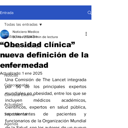
Entrada
Todas las entradas
Noticiero Medico
Todas las entradas
30 nov 2024
3 min de lectura
“Obesidad clínica”
Ciencia y Tecnología
nueva definición de la
Editorial
enfermedad
Gremiales
Actualizado:
1 ene 2025
Noticias
Una Comisión de The Lancet integrada 
Coleccionable
por 56 de los principales expertos 
mundiales en obesidad, entre los que se 
Consulta Externa
incluyen médicos académicos, 
Actualidad
científicos, expertos en salud pública, 
representantes de pacientes y 
Salud Mental
funcionarios de la Organización Mundial 
Agenda
de la Salud, son los autores de un nuevo 