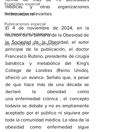
Especiales especial
médicas y otras organizaciones 
interesadas relevantes.
Perfiles especial
Publicaciones especial
El 4 de noviembre de 2024, en la 
dia mundial de la diabetes
reunión de la Semana de la Obesidad de 
la Sociedad de la Obesidad, el autor 
dia mundial de la hipertension
principal de la publicación, el doctor 
Francesco Rubino, presidente de cirugía 
bariátrica y metabólica del King's 
College de Londres (Reino Unido), 
ofreció un avance. Señalo que, a pesar 
de que hace más de una década se 
declaró la obesidad como 
una 
enfermedad crónica
 , el 
concepto 
todavía se debate
 y no es ampliamente 
aceptado por el público ni siquiera por 
toda la comunidad médica. La idea de la 
obesidad como enfermedad sigue 