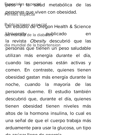
Especiales especial
peso y la salud metabólica de las 
personas que viven con obesidad.
Perfiles especial
Publicaciones especial
Un estudio de Oregon Health & Science 
University publicado en 
dia mundial de la diabetes
la 
revista 
Obesity
 descubrió que las 
dia mundial de la hipertension
personas que tienen un peso saludable 
utilizan más energía durante el día, 
cuando las personas están activas y 
comen. En contraste, quienes tienen 
obesidad gastan más energía durante la 
noche, cuando la mayoría de las 
personas duerme. El estudio también 
descubrió que, durante el día, quienes 
tienen obesidad tienen niveles más 
altos de la hormona insulina, lo cual es 
una señal de que el cuerpo trabaja más 
arduamente para usar la glucosa, un tipo 
de azúcar lleno de energía.