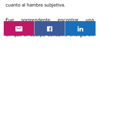
cuanto al hambre subjetiva.
Fue sorprendente encontrar una 
significativa diferencia en los momentos 
en que el cuerpo consume energía en 
aquellas personas con obesidad, Sin 
embargo, no estamos seguros por qué, 
indicaron los autores. Consumir menos 
energía durante el día podría contribuir a 
la obesidad, o podría ser el resultado de 
la obesidad.
Referencia
AW, Thosar SS, Bowles NP, Butler 
MP, y cols. Obesity alters the 
circadian profiles of energy 
metabolism and glucose regulation 
in humans. 
Obesity (Silver 