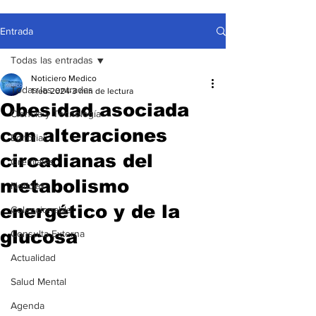
Entrada
Todas las entradas
Noticiero Medico
Todas las entradas
1 feb 2024
3 min de lectura
Obesidad asociada
Ciencia y Tecnología
con alteraciones
Editorial
circadianas del
Gremiales
metabolismo
Noticias
energético y de la
Coleccionable
glucosa
Consulta Externa
Actualidad
Salud Mental
Agenda