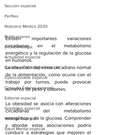
Sección especial
Perfiles
Noticiero Médico 2020
Publicaciones
Existen importantes variaciones 
circadianas en el metabolismo 
Endocrinología
energético y la regulación de la glucosa 
Actualidad especial
en humanos.
La alteración del ritmo circadiano normal 
Ciencia y Tecnología especial
de la alimentación, como ocurre con el 
Coleccionable especial
trabajo por turnos, puede provocar 
Consulta Externa especial
aumento de peso y diabetes.
Editorial especial
La obesidad se asocia con alteraciones 
Gremiales especial
circadianas del metabolismo 
energético y de la glucosa. Comprender 
Noticias especial
y abordar estas asociaciones podría 
Salud Mental especial
conducir a estrategias que mejoren el 