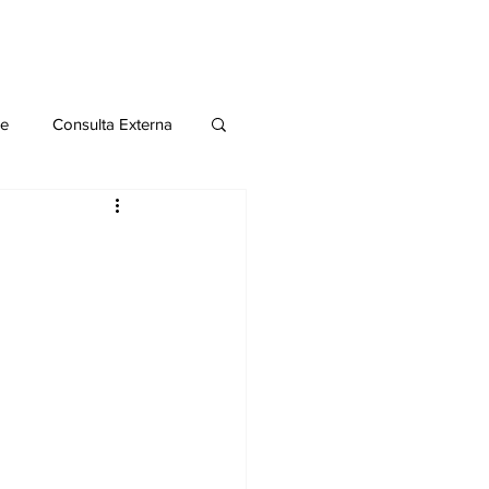
le
Consulta Externa
o 2020
Publicaciones
al
Salud Mental especial