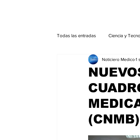
Todas las entradas
Ciencia y Tecn
Noticiero Medico
1 
Actualidad
Salud Mental
NUEVO
CUADR
Endocrinología
Actualidad es
MEDIC
Consulta Externa especial
Edi
(CNMB)
Especiales especial
Perfiles 