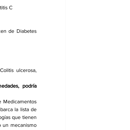
itis C
en de Diabetes 
itis ulcerosa, 
dades, podría 
e Medicamentos 
arca la lista de 
gías que tienen 
to un mecanismo 