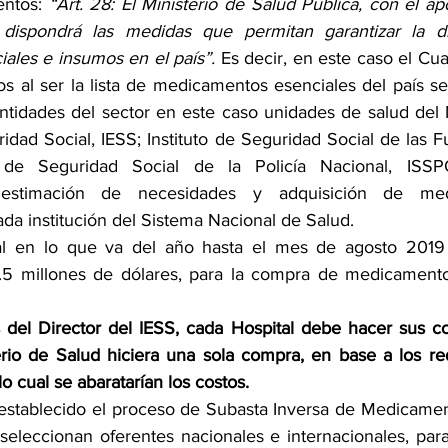
ntos: 
“Art. 28: El Ministerio de Salud Pública, con el a
dispondrá las medidas que permitan garantizar la dis
les e insumos en el país”.
 Es decir, en este caso el Cu
 al ser la lista de medicamentos esenciales del país ser
entidades del sector en este caso unidades de salud del M
idad Social, IESS; Instituto de Seguridad Social de las F
o de Seguridad Social de la Policía Nacional, ISSP
estimación de necesidades y adquisición de med
da institución del Sistema Nacional de Salud.
l en lo que va del año hasta el mes de agosto 2019 h
.5 millones de dólares, para la compra de medicamentos
del Director del IESS, cada Hospital debe hacer sus co
rio de Salud hiciera una sola compra, en base a los re
lo cual se abaratarían los costos.
establecido el proceso de Subasta Inversa de Medicamen
 seleccionan oferentes nacionales e internacionales, para