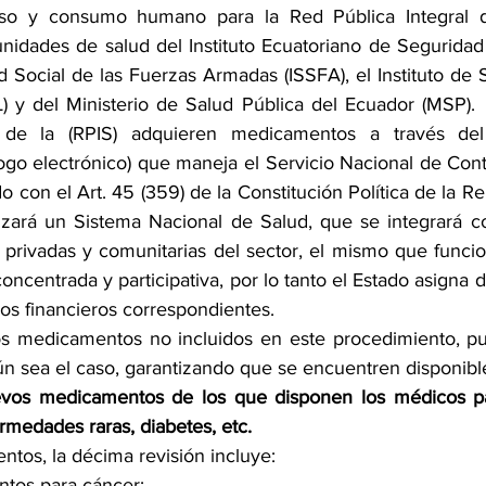
o y consumo humano para la Red Pública Integral de
idades de salud del Instituto Ecuatoriano de Seguridad S
d Social de las Fuerzas Armadas (ISSFA), el Instituto de 
) y del Ministerio de Salud Pública del Ecuador (MSP).  
de la (RPIS) adquieren medicamentos a través del 
go electrónico) que maneja el Servicio Nacional de Contr
con el Art. 45 (359) de la Constitución Política de la Re
zará un Sistema Nacional de Salud, que se integrará co
 privadas y comunitarias del sector, el mismo que funcio
oncentrada y participativa, por lo tanto el Estado asigna d
os financieros correspondientes. 
os medicamentos no incluidos en este procedimiento, pu
ún sea el caso, garantizando que se encuentren disponibl
vos medicamentos de los que disponen los médicos par
rmedades raras, diabetes, etc.
tos, la décima revisión incluye: 
tos para cáncer;