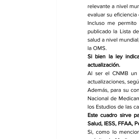
relevante a nivel mu
evaluar su eficiencia
Incluso me permito 
publicado la Lista d
salud a nivel mundia
la OMS.
Si bien la ley indi
actualización.
Al ser el CNMB un i
actualizaciones, seg
Además, para su con
Nacional de Medicame
los Estudios de las c
Este cuadro sirve pa
Salud, IESS, FFAA, Po
Si, como lo mencion