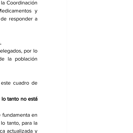
a Coordinación 
edicamentos y 
de responder a 
.
elegados, por lo 
e la población 
 este cuadro de 
o tanto no está 
e fundamenta en 
o tanto, para la 
a actualizada y 