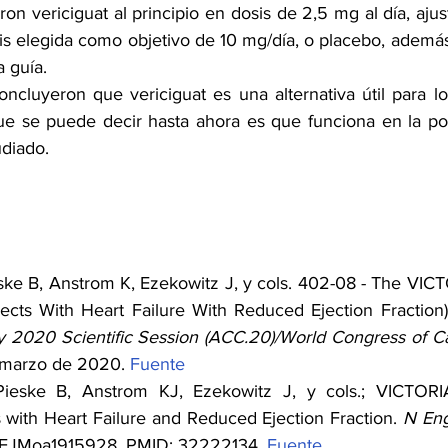
ron vericiguat al principio en dosis de 2,5 mg al día, ajus
s elegida como objetivo de 10 mg/día, o placebo, además 
 guía.
ncluyeron que vericiguat es una alternativa útil para lo
e se puede decir hasta ahora es que funciona en la pob
udiado.
ske B, Anstrom K, Ezekowitz J, y cols. 402-08 - The VICTO
ects With Heart Failure With Reduced Ejection Fraction) 
y 2020 Scientific Session (ACC.20)/World Congress of C
 marzo de 2020. 
Fuente
ieske B, Anstrom KJ, Ezekowitz J, y cols.; VICTORI
s with Heart Failure and Reduced Ejection Fraction. 
N En
NEJMoa1915928. PMID: 32222134. 
Fuente