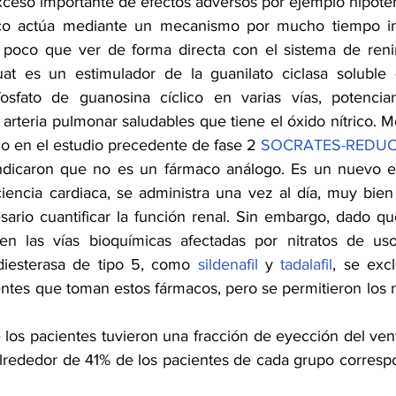
ceso importante de efectos adversos por ejemplo hipote
aco actúa mediante un mecanismo por mucho tiempo in
 poco que ver de forma directa con el sistema de renin
uat es un estimulador de la guanilato ciclasa soluble 
osfato de guanosina cíclico en varias vías, potencian
 arteria pulmonar saludables que tiene el óxido nítrico. Me
co en el estudio precedente de fase 2 
SOCRATES-REDU
indicaron que no es un fármaco análogo. Es un nuevo en
ciencia cardiaca, se administra una vez al día, muy bien
ario cuantificar la función renal. Sin embargo, dado q
en las vías bioquímicas afectadas por nitratos de uso
diesterasa de tipo 5, como 
sildenafil
 y 
tadalafil
, se excl
ntes que toman estos fármacos, pero se permitieron los ni
los pacientes tuvieron una fracción de eyección del vent
ededor de 41% de los pacientes de cada grupo correspon