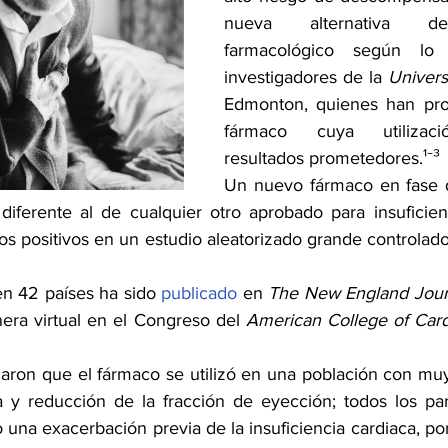
nueva alternativa de 
farmacológico según lo 
investigadores de la 
Univers
Edmonton, quienes han pr
fármaco cuya utilizaci
resultados prometedores.¹
⁻
³
Un nuevo fármaco en fase d
ferente al de cualquier otro aprobado para insuficienc
os positivos en un estudio aleatorizado grande controlado
en 42 países ha sido 
publicado
 en 
The New England Journ
ra virtual en el Congreso del 
American College of Card
caron que el fármaco se utilizó en una población con muy
ca y reducción de la fracción de eyección; todos los part
 una exacerbación previa de la insuficiencia cardiaca, po