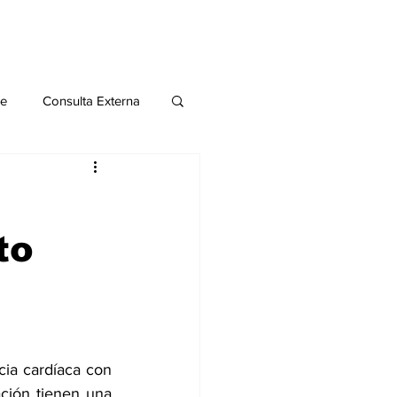
le
Consulta Externa
o 2020
Publicaciones
to
al
Salud Mental especial
cia cardíaca con 
ción tienen una 