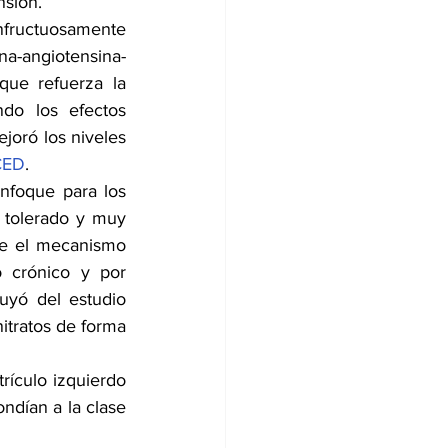
nsión.
fructuosamente 
a-angiotensina-
que refuerza la 
do los efectos 
joró los niveles 
CED
.
foque para los 
 tolerado y muy 
ue el mecanismo 
 crónico y por 
uyó del estudio 
tratos de forma 
rículo izquierdo 
dían a la clase 