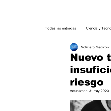
Todas las entradas
Ciencia y Tecn
Noticiero Medico
2
Actualidad
Salud Mental
Nuevo t
insufic
Endocrinología
Actualidad es
riesgo
Consulta Externa especial
Edi
Actualizado:
31 may 2020
Especiales especial
Perfiles 