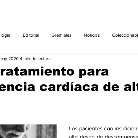
ología
Editorial
Gremiales
Noticias
Coleccionab
 may 2020
4 min de lectura
Agenda
Sección especial
Perfiles
Noticiero Médic
ratamiento para
iencia cardíaca de al
pecial
Ciencia y Tecnología especial
Coleccionable especi
torial especial
Gremiales especial
Noticias especial
Los pacientes con insuficien
especial
Publicaciones especial
dia mundial de la diabetes
alto riesgo de descompensa