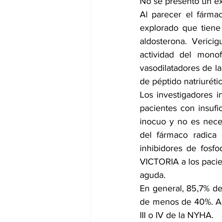
No se presentó un ex
Al parecer el fárm
explorado que tiene
aldosterona. Vericig
actividad del monof
vasodilatadores de la
de péptido natriuréti
Los investigadores 
pacientes con insufi
inocuo y no es neces
del fármaco radica 
inhibidores de fosfo
VICTORIA a los pacie
aguda.
En general, 85,7% de 
de menos de 40%. Alr
III o IV de la NYHA.