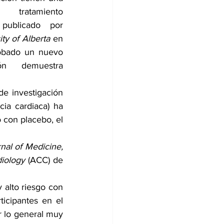
tratamiento 
publicado por 
ity of Alberta
 en 
obado un nuevo 
ón demuestra 
e investigación 
ia cardiaca) ha 
 con placebo, el 
al of Medicine,
iology 
(ACC) de 
 alto riesgo con 
icipantes en el 
r lo general muy 