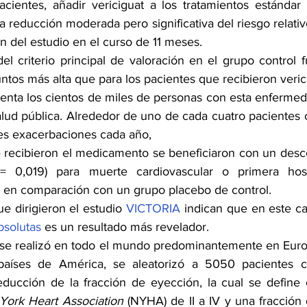
acientes, añadir vericiguat a los tratamientos estándar
a reducción moderada pero significativa del riesgo relativo 
ón del estudio en el curso de 11 meses. 
el criterio principal de valoración en el grupo control f
ntos más alta que para los pacientes que recibieron verici
nta los cientos de miles de personas con esta enfermeda
salud pública. Alrededor de uno de cada cuatro pacientes c
les exacerbaciones cada año,
e recibieron el medicamento se beneficiaron con un desc
= 0,019) para muerte cardiovascular o primera hospi
ca en comparación con un grupo placebo de control.
e dirigieron el estudio 
VICTORIA
 indican que en este ca
bsolutas
 es un resultado más revelador. 
se realizó en todo el mundo predominantemente en Europa
 países de América, se aleatorizó a 5050 pacientes con
educción de la fracción de eyección, la cual se define
ork Heart Association 
(NYHA) de II a IV y una fracción 