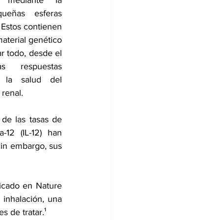
 mediante la 
ueñas esferas 
Estos contienen 
aterial genético 
r todo, desde 
el 
as respuestas 
a 
la salud del 
 renal
.
e las tasas de 
12 (IL-12) han 
in embargo, sus 
icado en 
Nature 
inhalación, una 
 de tratar.¹