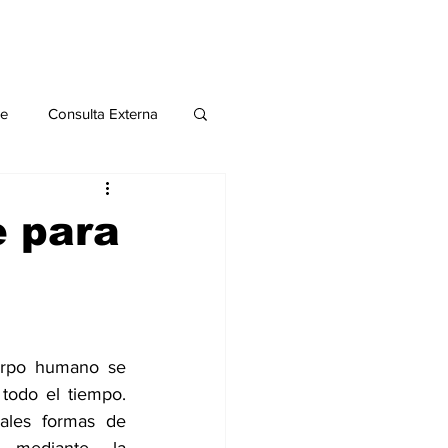
le
Consulta Externa
o 2020
Publicaciones
e para
al
Salud Mental especial
erpo humano se 
todo el tiempo. 
ales formas de 