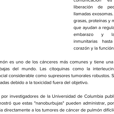
comunicación es
liberación de peq
llamadas exosomas. 
grasas, proteínas y m
que ayudan a regula
embarazo
 y 
l
inmunitarias
 hast
corazón
 y 
la función
món es uno de los cánceres más comunes y tiene una d
ajas del mundo. Las citoquinas como la interleucina-
ial considerable como supresores tumorales robustos. S
adas debido a la toxicidad fuera del objetivo.
 por investigadores de la Universidad de Columbia publ
ostró que estas "nanoburbujas" pueden administrar, por 
 directamente a los tumores de cáncer de pulmón difíciles