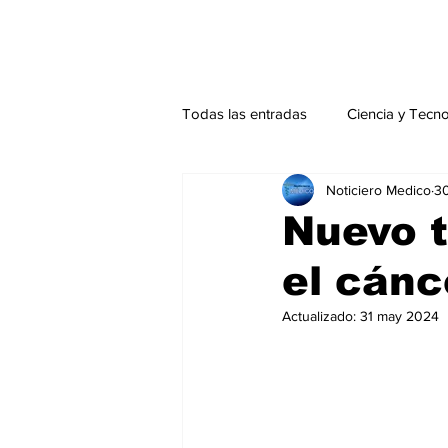
Todas las entradas
Ciencia y Tecn
Noticiero Medico
3
Actualidad
Salud Mental
Nuevo t
el cánc
Endocrinología
Actualidad es
Actualizado:
31 may 2024
Consulta Externa especial
Edi
Especiales especial
Perfiles 