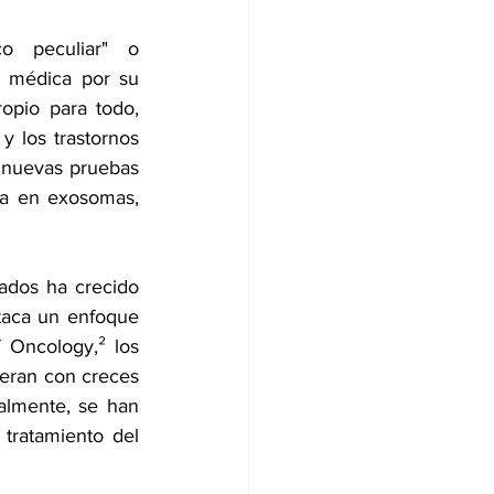
o peculiar
" o 
n médica
 por su 
ropio
 para todo, 
 los trastornos 
 nuevas pruebas 
a en exosomas, 
ados ha crecido 
taca un enfoque 
f Oncology
,² los 
eran con creces 
almente, se han 
tratamiento del 