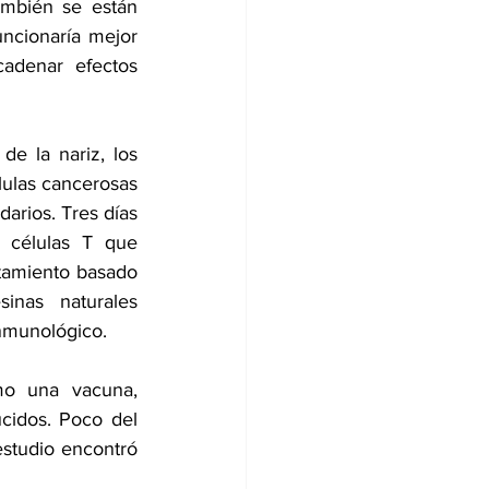
mbién se están 
ncionaría mejor 
adenar efectos 
e la nariz, los 
ulas cancerosas 
rios. Tres días 
 células T que 
tamiento basado 
nas naturales 
inmunológico.
mo una vacuna, 
cidos. Poco del 
studio encontró 