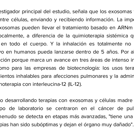
vestigador principal del estudio, señala que los exosomas
tre células, enviando y recibiendo información. La impo
exosomas pueden llevar el tratamiento basado en ARNm a
calmente, a diferencia de la quimioterapia sistémica q
 en todo el cuerpo. Y la inhalación es totalmente no i
o en humanos pueda lanzarse dentro de 5 años. Por aho
nción porque marca un avance en tres áreas de intenso int
como para las empresas de biotecnología: los usos tera
ientos inhalables para afecciones pulmonares y la admini
terapia con interleucina-12 (IL-12).
o desarrollando terapias con exosomas y células madre 
po de laboratorio se centraron en el cáncer de pul
enudo se detecta en etapas más avanzadas, "tiene una 
rapias han sido subóptimas y dejan el órgano muy dañado".