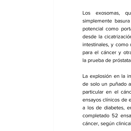
Los exosomas, q
simplemente 
basura 
potencial como 
por
desde la cicatrizaci
intestinales, y como 
para el cáncer y ot
la 
prueba de próstat
La explosión en la i
de solo un puñado a
particular en el cá
ensayos clínicos de 
a los de diabetes, 
completado 52 ensay
cáncer, según 
clinica