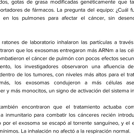
ados, gotas de grasa modificadas genéticamente que ta
rtadores de fármacos. La pregunta del equipo: ¿Cuál fu
12 en los pulmones para afectar el cáncer, sin desenc
atones de laboratorio inhalaron las partículas a través d
ntraron que los exosomas entregaron más ARNm a las cél
mbatieron el cáncer de pulmón con pocos efectos secunda
ento, los investigadores observaron una afluencia de
entro de los tumores, con niveles más altos para el tra
ás, los exosomas condujeron a más células asesi
cer y más monocitos, un signo de activación del sistema 
 también encontraron que el tratamiento actuaba co
a inmunitario para combatir los cánceres recién introdu
 por el exosoma se escapó al torrente sanguíneo, y el e
ínimos. La inhalación no afectó a la respiración normal.