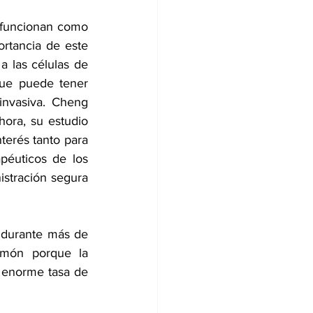
 funcionan como 
rtancia de este 
 las células de 
ue puede tener 
nvasiva. Cheng 
ra, su estudio 
erés tanto para 
péuticos de los 
stración segura 
durante más de 
món porque la 
enorme tasa de 