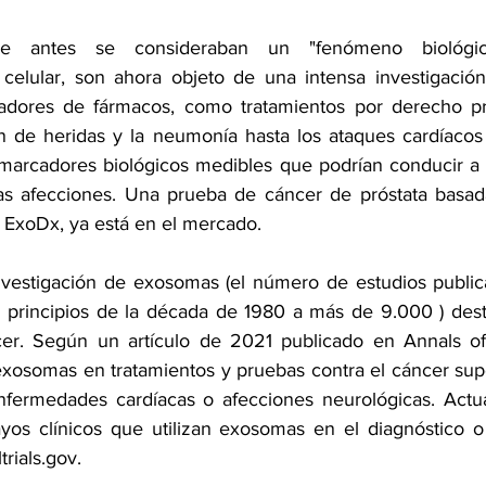
ue antes se consideraban un "
fenómeno biológic
celular
, son ahora objeto de 
una intensa investigació
tadores de fármacos
, como 
tratamientos por derecho p
ón de heridas y la neumonía hasta los ataques cardíacos y
marcadores biológicos
 medibles que podrían conducir a
ras afecciones. Una prueba de cáncer de próstata basad
a ExoDx
, ya está en el mercado.
nvestigación de exosomas (el número de estudios public
 principios de la década de 1980 a 
más de 9.000 
) des
ncer. Según un artículo de 2021 publicado en 
Annals o
exosomas en tratamientos y pruebas contra el cáncer sup
enfermedades cardíacas o afecciones neurológicas. Actu
os clínicos que utilizan exosomas en el diagnóstico o 
ltrials.gov
.