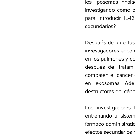
los liposomas inhal
investigando como po
para introducir IL-
secundarios?
Después de que los r
investigadores enco
en los pulmones y co
después del tratami
combaten el cáncer d
en exosomas. Adem
destructoras del cán
Los investigadores
entrenando al sistem
fármaco administrado
efectos secundarios m