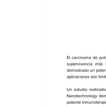
dia mundial de la hipertension
El carcinoma de pul
supervivencia más b
demostrado un potenc
aplicaciones son limit
Un estudio realizado
Nanotechnology
 dem
potente inmunoterapia