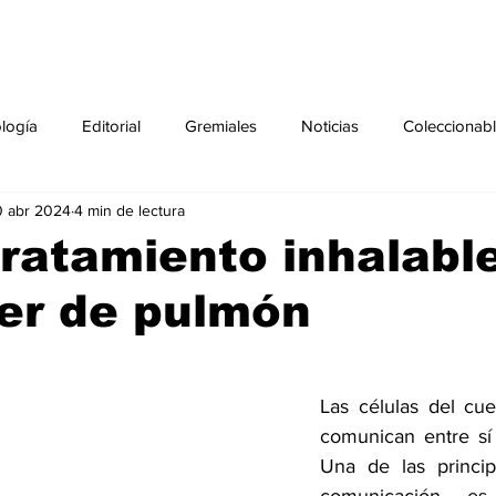
ología
Editorial
Gremiales
Noticias
Coleccionab
0 abr 2024
4 min de lectura
Agenda
Sección especial
Perfiles
Noticiero Médic
ratamiento inhalabl
er de pulmón
pecial
Ciencia y Tecnología especial
Coleccionable especi
torial especial
Gremiales especial
Noticias especial
Las células del cu
comunican entre sí 
Una de las princip
especial
Publicaciones especial
dia mundial de la diabetes