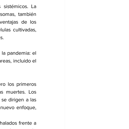
 sistémicos. La 
somas, también 
entajas de los 
as cultivadas, 
s.
la pandemia: el 
eas, incluido el 
o los primeros 
s muertes. Los 
e dirigen a las 
 nuevo enfoque, 
alados frente a 