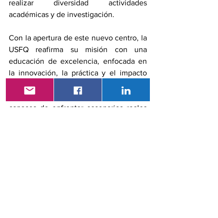
realizar diversidad actividades 
académicas y de investigación.
Con la apertura de este nuevo centro, la 
USFQ reafirma su misión con una 
educación de excelencia, enfocada en 
la innovación, la práctica y el impacto 
social. Este proyecto representa una 
apuesta por formar profesionales 
capaces de enfrentar escenarios reales 
con mayor preparación, criterio y 
humanidad.
Gremiales
hospital
USFQ
Gremiales