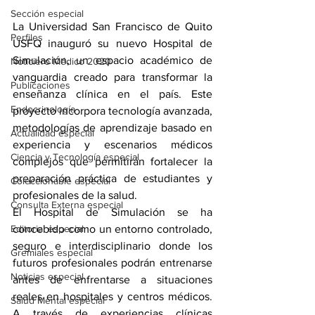
Sección especial
La Universidad San Francisco de Quito 
Perfiles
USFQ inauguró su nuevo Hospital de 
Simulación, un espacio académico de 
Noticiero Médico 2020
vanguardia creado para transformar la 
Publicaciones
enseñanza clínica en el país. Este 
Endocrinología
proyecto incorpora tecnología avanzada, 
metodologías de aprendizaje basado en 
Actualidad especial
experiencia y escenarios médicos 
Ciencia y Tecnología especial
complejos que permitirán fortalecer la 
preparación práctica de estudiantes y 
Coleccionable especial
profesionales de la salud.
Consulta Externa especial
El Hospital de Simulación se ha 
concebido como un entorno controlado, 
Editorial especial
seguro e interdisciplinario donde los 
Gremiales especial
futuros profesionales podrán entrenarse 
Noticias especial
antes de enfrentarse a situaciones 
reales en hospitales y centros médicos. 
Salud Mental especial
A través de experiencias clínicas 