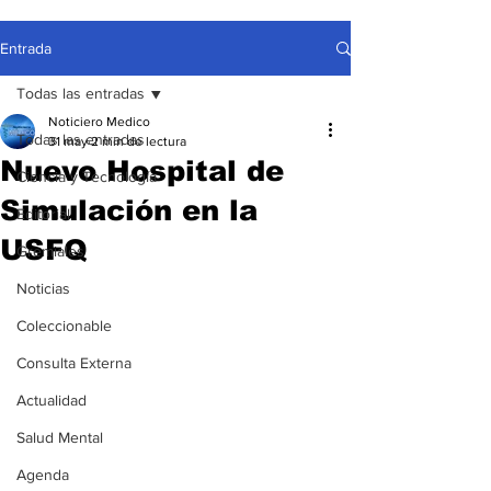
Entrada
Todas las entradas
Noticiero Medico
Todas las entradas
31 may
2 min de lectura
Nuevo Hospital de
Ciencia y Tecnología
Simulación en la
Editorial
USFQ
Gremiales
Noticias
Coleccionable
Consulta Externa
Actualidad
Salud Mental
Agenda