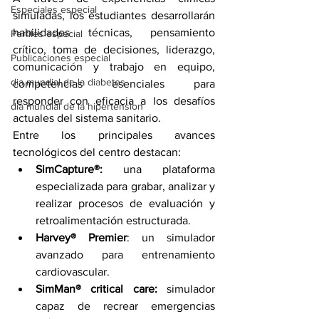
Especiales especial
simuladas, los estudiantes desarrollarán 
habilidades técnicas, pensamiento 
Perfiles especial
crítico, toma de decisiones, liderazgo, 
Publicaciones especial
comunicación y trabajo en equipo, 
dia mundial de la diabetes
competencias esenciales para 
responder con eficacia a los desafíos 
dia mundial de la hipertension
actuales del sistema sanitario.
Entre los principales avances 
tecnológicos del centro destacan:
SimCapture®:
 una plataforma 
especializada para grabar, analizar y 
realizar procesos de evaluación y 
retroalimentación estructurada.
Harvey® Premier
: un simulador 
avanzado para entrenamiento 
cardiovascular.
SimMan® critical care:
 simulador 
capaz de recrear emergencias 