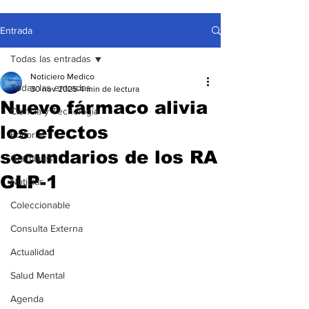
Entrada
Todas las entradas
Noticiero Medico
Todas las entradas
30 nov 2025
4 min de lectura
Nuevo fármaco alivia
Ciencia y Tecnología
los efectos
Editorial
secundarios de los RA
Gremiales
GLP-1
Noticias
Coleccionable
Consulta Externa
Actualidad
Salud Mental
Agenda