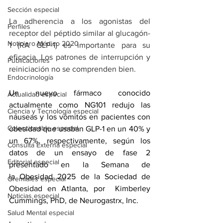
Sección especial
La adherencia a los agonistas del 
Perfiles
receptor del péptido similar al glucagón-
Noticiero Médico 2020
1 (RA GLP-1) es importante para su 
eficacia. Los patrones de interrupción y 
Publicaciones
reiniciación no se comprenden bien.
Endocrinología
Un nuevo fármaco conocido 
Actualidad especial
actualmente como NG101 redujo las 
Ciencia y Tecnología especial
náuseas y los vómitos en pacientes con 
Coleccionable especial
obesidad que usaban GLP-1 en un 40% y 
un 67%, respectivamente, según los 
Consulta Externa especial
datos de un ensayo de fase 2 
Editorial especial
presentado en la Semana de 
la 
Obesidad 2025
 de la Sociedad de 
Gremiales especial
Obesidad en Atlanta, por  Kimberley 
Noticias especial
Cummings, PhD, de Neurogastrx, Inc.
Salud Mental especial