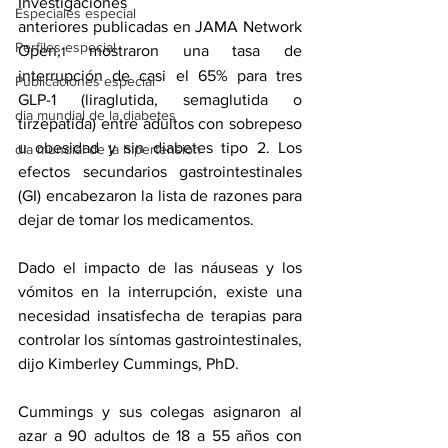
Investigaciones 
Especiales especial
anteriores 
publicadas
 en JAMA Network 
Perfiles especial
Open
,
 mostraron una tasa de 
1
interrupción de casi el 65% para tres 
Publicaciones especial
GLP-1 (liraglutida, semaglutida o 
dia mundial de la diabetes
tirzepatida) entre adultos con sobrepeso 
u obesidad y sin diabetes tipo 2. Los 
dia mundial de la hipertension
efectos secundarios gastrointestinales 
(GI) encabezaron la lista de razones para 
dejar de tomar los medicamentos.
Dado el impacto de las náuseas y los 
vómitos en la interrupción, existe una 
necesidad insatisfecha de terapias para 
controlar los síntomas gastrointestinales, 
dijo Kimberley Cummings, PhD.
Cummings y sus colegas asignaron al 
azar a 90 adultos de 18 a 55 años con 