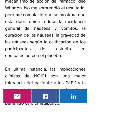
mecanismo de acción del fármaco, dijo 
Wharton. No me sorprendió el resultado, 
pero me complació que se mostrara que 
esta dosis única reduce la incidencia 
general de náuseas y vómitos, la 
duración de las náuseas, la gravedad de 
las náuseas según la calificación de los 
participantes del estudio en 
comparación con el placebo.
En última instancia, las implicaciones 
clínicas de NG101 son una mejor 
tolerancia del paciente a los GLP-1 y la 
capacidad de valorarlos y mantenerlos a 
largo plazo, lo que incurre en un mayor 
beneficio cardiometabólico.
El ensayo actual se limitó a GLP1-1 en el 
mercado; los medicamentos más nuevos 