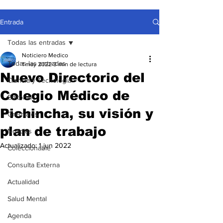
Entrada
Todas las entradas
Noticiero Medico
Todas las entradas
1 may 2022
3 min de lectura
Nuevo Directorio del
Ciencia y Tecnología
Colegio Médico de
Editorial
Pichincha, su visión y
Gremiales
plan de trabajo
Noticias
Actualizado:
1 jun 2022
Coleccionable
Consulta Externa
Actualidad
Salud Mental
Agenda