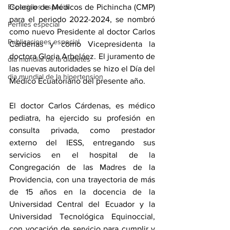
Especiales especial
Colegio de Médicos de Pichincha (CMP) 
para el periodo 2022-2024, se nombró 
Perfiles especial
como nuevo Presidente al doctor Carlos 
Publicaciones especial
Cárdenas y como Vicepresidenta la 
doctora Gloria Arbeláez. El juramento de 
dia mundial de la diabetes
las nuevas autoridades se hizo el Día del 
dia mundial de la hipertension
Médico Ecuatoriano del presente año.
El doctor Carlos Cárdenas, es médico 
pediatra, ha ejercido su profesión en 
consulta privada, como prestador 
externo del IESS, entregando sus 
servicios en el hospital de la 
Congregación de las Madres de la 
Providencia, con una trayectoria de más 
de 15 años en la docencia de la 
Universidad Central del Ecuador y la 
Universidad Tecnológica Equinoccial, 
con vocación de servicio para cumplir y 