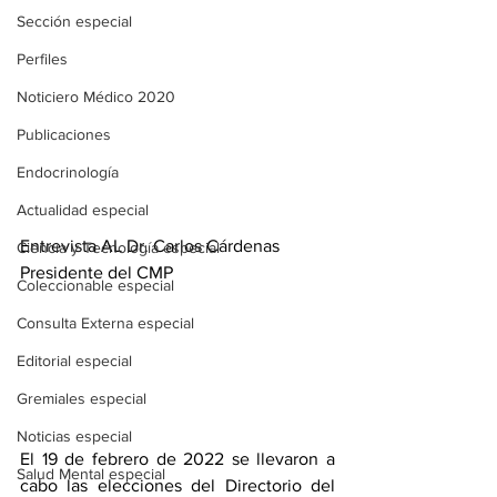
Sección especial
Perfiles
Noticiero Médico 2020
Publicaciones
Endocrinología
Actualidad especial
Entrevista AL Dr. Carlos Cárdenas 
Ciencia y Tecnología especial
Presidente del CMP
Coleccionable especial
Consulta Externa especial
Editorial especial
Gremiales especial
Noticias especial
El 19 de febrero de 2022 se llevaron a 
Salud Mental especial
cabo las elecciones del Directorio del 