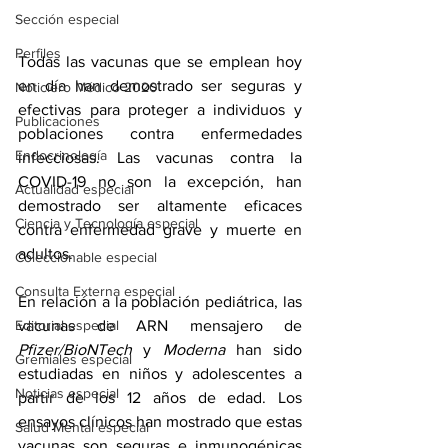
Sección especial
Perfiles
Todas las vacunas que se emplean hoy 
en día han demostrado ser seguras y 
Noticiero Médico 2020
efectivas para proteger a individuos y 
Publicaciones
poblaciones contra enfermedades 
Endocrinología
infecciosas. Las 
vacunas contra la 
COVID-19
 no son la excepción, han 
Actualidad especial
demostrado ser altamente eficaces 
Ciencia y Tecnología especial
contra enfermedad grave y muerte en 
adultos.
Coleccionable especial
Consulta Externa especial
En relación a la población pediátrica, las 
vacunas de ARN mensajero de 
Editorial especial
Pfizer/BioNTech
 y 
Moderna 
han sido 
Gremiales especial
estudiadas en niños y adolescentes a 
Noticias especial
partir de los 12 años de edad
. Los 
ensayos clínicos han mostrado que estas 
Salud Mental especial
vacunas son seguras e inmunogénicas 