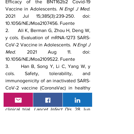
Efficacy of the BNT162b2 Covid-19 
Vaccine in Adolescents. 
N Engl J Med
. 
2021 Jul 15;385(3):239-250. doi: 
10.1056/NEJMoa2107456. 
Fuente
2.      Ali K, Berman G, Zhou H, Deng W, 
y cols. Evaluation of mRNA-1273 SARS-
CoV-2 Vaccine in Adolescents. 
N Engl J 
Med
. 2021 Aug 11. doi: 
10.1056/NEJMoa2109522. 
Fuente
3.      Han B, Song Y, Li C, Yang W, y 
cols. Safety, tolerability, and 
immunogenicity of an inactivated SARS-
CoV-2 vaccine (CoronaVac) in healthy 
children and adolescents: a double-
blind, randomised, controlled, phase 1/2 
clinical trial. 
Lancet Infect Dis
. 28 Jun 
2021;S1473-3099(21)00319-4. doi: 
10.1016/S1473-3099(21)00319-4. PMID: 
34197764. 
Fuente