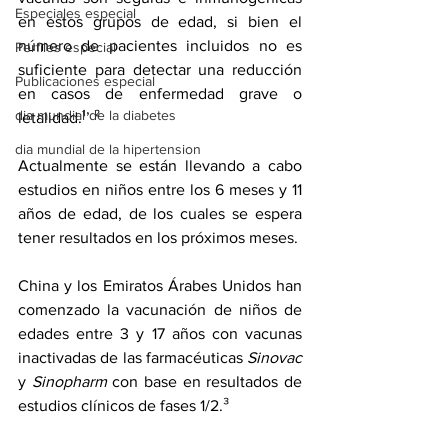
Especiales especial
en estos grupos de edad, si bien el 
número de pacientes incluidos no es 
Perfiles especial
suficiente para detectar una reducción 
Publicaciones especial
en casos de enfermedad grave o 
dia mundial de la diabetes
letalidad.¹’ ² 
dia mundial de la hipertension
Actualmente se están llevando a cabo 
estudios en niños entre los 6 meses y 11 
años de edad, de los cuales se espera 
tener resultados en los próximos meses. 
China y los Emiratos Árabes Unidos han 
comenzado la vacunación de niños de 
edades entre 3 y 17 años con vacunas 
inactivadas de las farmacéuticas 
Sinovac 
y 
Sinopharm
 con base en resultados de 
estudios clínicos de fases 1/2.³