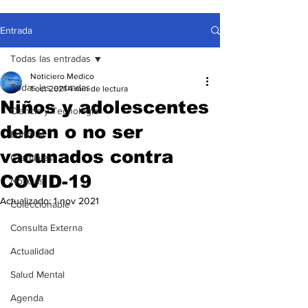
Entrada
Todas las entradas
Noticiero Medico
Todas las entradas
1 oct 2021
4 min de lectura
Niños y adolescentes
Ciencia y Tecnología
deben o no ser
Editorial
vacunados contra
Gremiales
COVID-19
Noticias
Actualizado:
1 nov 2021
Coleccionable
Consulta Externa
Actualidad
Salud Mental
Agenda