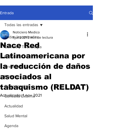
Entrada
Todas las entradas
Noticiero Medico
Todas las entradas
1 jul 2021
3 min de lectura
Nace Red
Ciencia y Tecnología
Latinoamericana por
Editorial
la reducción de daños
Gremiales
asociados al
Noticias
tabaquismo (RELDAT)
Coleccionable
Actualizado:
1 nov 2021
Consulta Externa
Actualidad
Salud Mental
Agenda