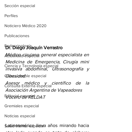
Sección especial
Perfiles
Noticiero Médico 2020
Publicaciones
Endocrinología
Dr. Diego Joaquín Verrastro
Médico cirujano general especialista en 
Actualidad especial
Medicina de Emergencia, Cirugía mini 
Ciencia y Tecnología especial
invasiva abdominal, Ultrasonografía y 
Obesidad
Coleccionable especial
Asesor médico y científico de la 
Consulta Externa especial
Asociación Argentina de Vapeadores
Editorial especial
Vocero de RELDAT
Gremiales especial
Noticias especial
Latinoamérica lleva años mirando hacia 
Salud Mental especial