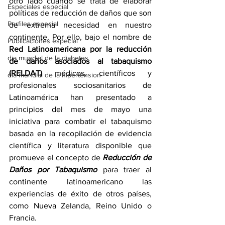
otro lado cuando se trata de elaborar 
Especiales especial
políticas de reducción de daños que son 
Perfiles especial
de extrema necesidad en nuestro 
continente. Por ello, bajo el nombre de 
Publicaciones especial
Red Latinoamericana por la reducción 
dia mundial de la diabetes
de daños asociados al tabaquismo 
(RELDAT)
 médicos, científicos y 
dia mundial de la hipertension
profesionales sociosanitarios de 
Latinoamérica han presentado a 
principios del mes de mayo una 
iniciativa para combatir el tabaquismo 
basada en la recopilación de evidencia 
científica y literatura disponible que 
promueve el concepto de 
Reducción de 
Daños por Tabaquismo
 para traer al 
continente latinoamericano las 
experiencias de éxito de otros países, 
como Nueva Zelanda, Reino Unido o 
Francia. 