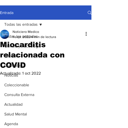
Entrada
Todas las entradas
Noticiero Medico
Todas las entradas
1 sept 2022
4 min de lectura
Miocarditis
Ciencia y Tecnología
relacionada con
Editorial
COVID
Gremiales
Actualizado:
1 oct 2022
Noticias
Coleccionable
Consulta Externa
Actualidad
Salud Mental
Agenda