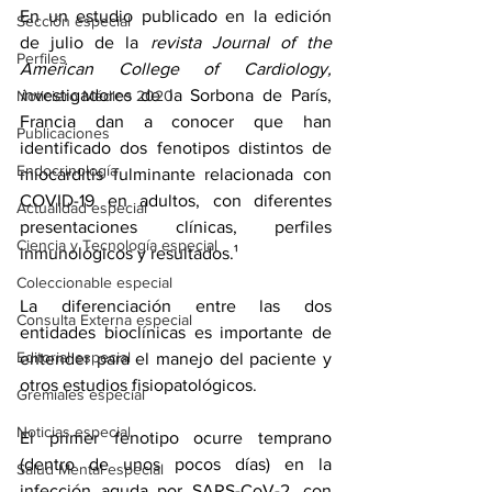
En un estudio 
publicado
 en la edición 
Sección especial
de julio de la 
revista Journal of the 
Perfiles
American College of Cardiology, 
i
nvestigadores de la Sorbona de París, 
Noticiero Médico 2020
Francia dan a conocer que han 
Publicaciones
identificado dos fenotipos distintos de 
Endocrinología
miocarditis
 fulminante relacionada con 
COVID-19 en adultos, con diferentes 
Actualidad especial
presentaciones clínicas, perfiles 
Ciencia y Tecnología especial
inmunológicos y resultados.¹
Coleccionable especial
La diferenciación entre las dos 
Consulta Externa especial
entidades bioclínicas es importante de 
Editorial especial
entender para el manejo del paciente y 
otros estudios fisiopatológicos.
Gremiales especial
Noticias especial
El primer fenotipo ocurre temprano 
(dentro de unos pocos días) en la 
Salud Mental especial
infección aguda por SARS-CoV-2, con 