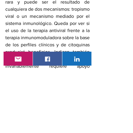
rara y puede ser el resultado de 
cualquiera de dos mecanismos: tropismo 
viral o un mecanismo mediado por el 
sistema inmunológico. Queda por ver si 
el uso de la terapia antiviral frente a la 
terapia inmunomoduladora sobre la base 
de los perfiles clínicos y de citoquinas 
producirá beneficios. Indican también 
que la miocarditis fulminante 
invariablemente requiere apoyo 
hemodinámico y conlleva un alto riesgo 
de mortalidad si se reconoce tarde. Sin 
embargo, el pronóstico a largo plazo en 
los pacientes que sobreviven al período 
crítico es favorable, con recuperación de 
la función miocárdica.
El presente estudio destaca la 
comprensión siempre cambiante de la 