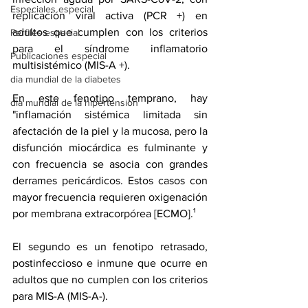
Especiales especial
replicación viral activa (PCR +) en 
adultos que cumplen con los criterios 
Perfiles especial
para el síndrome inflamatorio 
Publicaciones especial
multisistémico (MIS-A +).
dia mundial de la diabetes
En este fenotipo temprano, hay 
dia mundial de la hipertension
"inflamación sistémica limitada sin 
afectación de la piel y la mucosa, pero la 
disfunción miocárdica es fulminante y 
con frecuencia se asocia con grandes 
derrames pericárdicos. Estos casos con 
mayor frecuencia requieren oxigenación 
por membrana extracorpórea [ECMO].¹ 
El segundo es un fenotipo retrasado, 
postinfeccioso e inmune que ocurre en 
adultos que no cumplen con los criterios 
para MIS-A (MIS-A-).