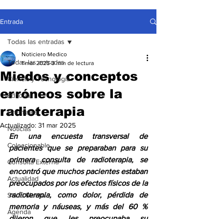
Entrada
Todas las entradas
Noticiero Medico
Todas las entradas
1 mar 2025
3 min de lectura
Miedos y conceptos
Ciencia y Tecnología
erróneos sobre la
Editorial
radioterapia
Gremiales
Actualizado:
31 mar 2025
Noticias
En una encuesta transversal de 
Coleccionable
pacientes que se preparaban para su 
primera consulta de radioterapia, se 
Consulta Externa
encontró que muchos pacientes estaban 
Actualidad
preocupados por los efectos físicos de la 
radioterapia, como dolor, pérdida de 
Salud Mental
memoria y náuseas, y más del 60 % 
Agenda
dijeron que les preocupaba su 