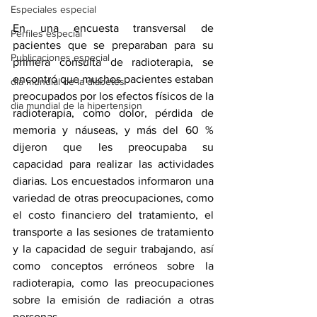
Especiales especial
En una encuesta transversal de 
Perfiles especial
pacientes que se preparaban para su 
Publicaciones especial
primera consulta de radioterapia, se 
encontró que muchos pacientes estaban 
dia mundial de la diabetes
preocupados por los efectos físicos de la 
dia mundial de la hipertension
radioterapia, como dolor, pérdida de 
memoria y náuseas, y más del 60 % 
dijeron que les preocupaba su 
capacidad para realizar las actividades 
diarias. Los encuestados informaron una 
variedad de otras preocupaciones, como 
el costo financiero del tratamiento, el 
transporte a las sesiones de tratamiento 
y la capacidad de seguir trabajando, así 
como conceptos erróneos sobre la 
radioterapia, como las preocupaciones 
sobre la emisión de radiación a otras 
personas.