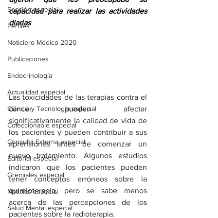
Sección especial
capacidad para realizar las actividades 
diarias
Perfiles
Noticiero Médico 2020
Publicaciones
Endocrinología
Actualidad especial
Las toxicidades de las terapias contra el 
cáncer pueden afectar 
Ciencia y Tecnología especial
significativamente la calidad de vida de 
Coleccionable especial
los pacientes y pueden contribuir a sus 
Consulta Externa especial
aprensiones antes de comenzar un 
nuevo tratamiento. Algunos estudios 
Editorial especial
indicaron que los pacientes pueden 
Gremiales especial
tener conceptos erróneos sobre la 
quimioterapia, pero se sabe menos 
Noticias especial
acerca de las percepciones de los 
Salud Mental especial
pacientes sobre la radioterapia.