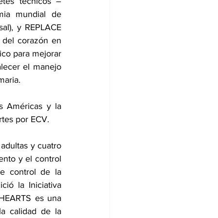
etes técnicos –
ia mundial de 
sal), y REPLACE 
d del corazón en 
ico para mejorar 
alecer el manejo 
maria.
 Américas y la 
rtes por ECV.
dultas y cuatro 
nto y el control 
 control de la 
ó la Iniciativa 
 HEARTS es una 
a calidad de la 