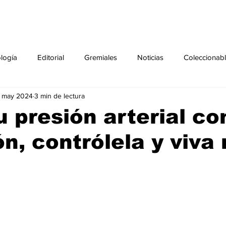
ología
Editorial
Gremiales
Noticias
Coleccionab
1 may 2024
3 min de lectura
Agenda
Sección especial
Perfiles
Noticiero Médic
u presión arterial co
ón, contrólela y viva
pecial
Ciencia y Tecnología especial
Coleccionable especi
torial especial
Gremiales especial
Noticias especial
especial
Publicaciones especial
dia mundial de la diabetes