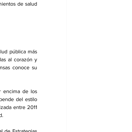
ientos de salud 
lud pública más 
as al corazón y 
nsas conoce su 
or encima de los 
nde del estilo 
zada entre 2011 
d.
l de Estrategias 