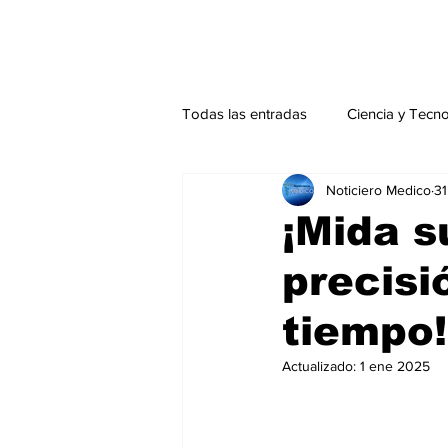
Todas las entradas
Ciencia y Tecn
Noticiero Medico
3
Actualidad
Salud Mental
¡Mida s
precisi
Endocrinología
Actualidad es
tiempo!
Consulta Externa especial
Edi
Actualizado:
1 ene 2025
Especiales especial
Perfiles 