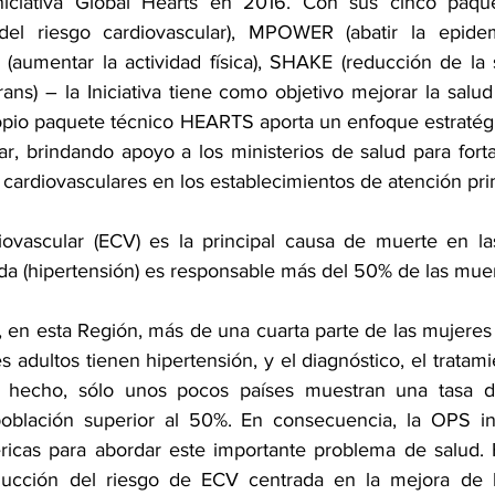
niciativa Global Hearts en 2016. Con sus cinco paqu
l riesgo cardiovascular)
, MPOWER (abatir la epidem
(aumentar la actividad física), SHAKE (reducción de la 
trans) – la Iniciativa tiene como objetivo mejorar la salu
pio 
paquete técnico HEARTS
 aporta un enfoque estratég
ar, brindando apoyo a los ministerios de salud para fort
cardiovasculares en los establecimientos de atención pri
ovascular (ECV) es la principal causa de muerte en las
vada (hipertensión) es responsable más del 50% de las mue
en esta Región, más de una cuarta parte de las mujeres a
adultos tienen hipertensión, y el diagnóstico, el tratamie
 hecho, sólo unos pocos países muestran una tasa de
oblación superior al 50%. En consecuencia, la OPS inici
cas para abordar este importante problema de salud.
reducción del riesgo de ECV centrada en la mejora de l