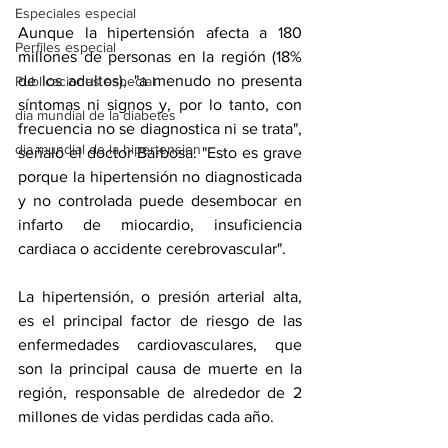
Especiales especial
Aunque la hipertensión afecta a 180 
Perfiles especial
millones de personas en la región (18% 
de los adultos), "a menudo no presenta 
Publicaciones especial
síntomas ni signos y, por lo tanto, con 
dia mundial de la diabetes
frecuencia no se diagnostica ni se trata", 
dia mundial de la hipertension
señaló el doctor Barbosa. "Esto es grave 
porque la hipertensión no diagnosticada 
y no controlada puede desembocar en 
infarto de miocardio, insuficiencia 
cardiaca o accidente cerebrovascular".
La hipertensión, o presión arterial alta, 
es el principal factor de riesgo de las 
enfermedades cardiovasculares, que 
son la principal causa de muerte en la 
región, responsable de alrededor de 2 
millones de vidas perdidas cada año.