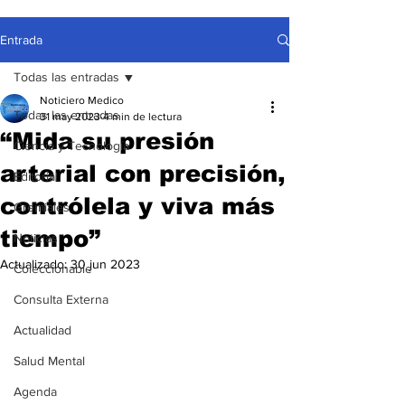
Entrada
Todas las entradas
Noticiero Medico
Todas las entradas
31 may 2023
4 min de lectura
“Mida su presión
Ciencia y Tecnología
arterial con precisión,
Editorial
contrólela y viva más
Gremiales
tiempo”
Noticias
Actualizado:
30 jun 2023
Coleccionable
Consulta Externa
Actualidad
Salud Mental
Agenda