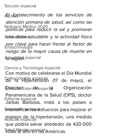
Sección especial
El fortalecimiento de los servicios de 
Perfiles
atención primaria de salud, así como las 
Noticiero Médico 2020
políticas para reducir la sal y promover 
una dieta saludable y la actividad física 
Publicaciones
son clave para hacer frente al factor de 
Endocrinología
riesgo de la mayor causa de muerte en 
Actualidad especial
la región.
Ciencia y Tecnología especial
Con motivo de celebrarse el Día Mundial 
Coleccionable especial
de la Hipertensión (17 de mayo), el 
Director de la Organización 
Consulta Externa especial
Panamericana de la Salud (OPS), doctor 
Editorial especial
Jarbas Barbosa, instó a los países a 
Gremiales especial
intensificar los esfuerzos para mejorar el 
manejo de la hipertensión, una medida 
Noticias especial
que podría salvar alrededor de 420.000 
Salud Mental especial
vidas al año en las Américas.