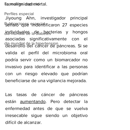
Especiales especial
la malignidad mortal.
Perfiles especial
Jiyoung Ahn, investigador principal 
Publicaciones especial
señaló que indentificaron 27 especies 
individuales de bacterias y hongos 
dia mundial de la diabetes
asociadas significativamente con el 
dia mundial de la hipertension
desarrollo del cáncer de páncreas. Si se 
valida el perfil del microbioma oral 
podría servir como un biomarcador no 
invasivo para identificar a las personas 
con un riesgo elevado que podrían 
beneficiarse de una vigilancia mejorada.
Las tasas de cáncer de páncreas 
están 
aumentando
. Pero detectar la 
enfermedad antes de que se vuelva 
irresecable 
sigue siendo un objetivo 
difícil de alcanzar
.