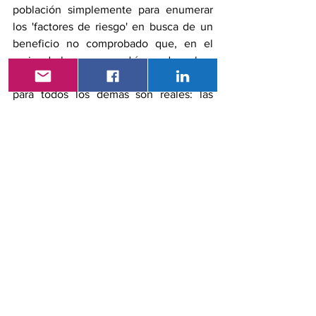
población simplemente para enumerar 
los 'factores de riesgo' en busca de un 
beneficio no comprobado que, en el 
mejor de los casos, podría ayudar solo a 
unos pocos? Mientras tanto, las cargas 
para todos los demás son reales: las 
tensiones mentales y financieras de las 
etiquetas de "alto riesgo", las falsas 
alarmas y los seguimientos 
interminables. Es una receta para 
hacernos a todos preocupados, 
enfermos y más pobres, concluyó 
Welch.
Referencias
Meng Y, Wu F, Kwak S, et al. 
Microbioma bacteriano y fúngico 
oral y riesgo posterior de cáncer de 