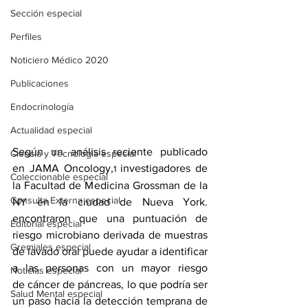
Sección especial
Perfiles
Noticiero Médico 2020
Publicaciones
Endocrinología
Actualidad especial
Según un 
análisis reciente
 publicado 
Ciencia y Tecnología especial
en JAMA Oncology,
investigadores de 
1 
Coleccionable especial
la Facultad de Medicina Grossman de la 
Consulta Externa especial
NY en la ciudad de Nueva York. 
encontraron que una puntuación de 
Editorial especial
riesgo microbiano derivada de muestras 
Gremiales especial
de lavado oral puede ayudar a identificar 
a las personas con un mayor riesgo 
Noticias especial
de 
cáncer de páncreas
, lo que podría ser 
Salud Mental especial
un paso hacia la detección temprana de 