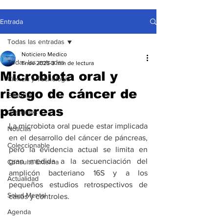
Entrada
Todas las entradas
Noticiero Medico
Todas las entradas
1 nov 2025
3 min de lectura
Microbiota oral y
Ciencia y Tecnología
riesgo de cáncer de
Editorial
páncreas
Gremiales
La microbiota oral puede estar implicada 
Noticias
en el desarrollo del cáncer de páncreas, 
Coleccionable
pero la evidencia actual se limita en 
gran medida a la secuenciación del 
Consulta Externa
amplicón bacteriano 16S y a los 
Actualidad
pequeños estudios retrospectivos de 
Salud Mental
casos y controles.
Agenda