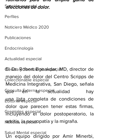
Sección especial
afecciones de dolor.
Perfiles
Noticiero Médico 2020
Publicaciones
Endocrinología
Actualidad especial
El Dr. Robert Bonakdar, MD, director de 
Ciencia y Tecnología especial
manejo del dolor del Centro Scripps de 
Coleccionable especial
Medicina Integrativa, San Diego, señala 
Consulta Externa especial
que en la actualidad  hay 
una 
lista
 completa de condiciones de 
Editorial especial
dolor que parecen tener estas firmas, 
Gremiales especial
incluyendo el dolor postoperatorio, la 
artritis, la neuropatía y la migraña.
Noticias especial
Salud Mental especial
Un equipo dirigido por Amir Minerbi, 