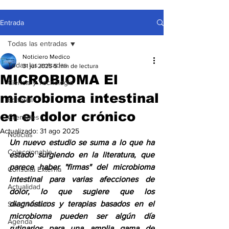
Entrada
Todas las entradas
Noticiero Medico
Todas las entradas
31 jul 2025
5 min de lectura
MICROBIOMA El
Ciencia y Tecnología
microbioma intestinal
Editorial
en el dolor crónico
Gremiales
Actualizado:
31 ago 2025
Noticias
Un nuevo estudio se suma a lo que ha 
Coleccionable
estado surgiendo en la literatura, que 
parece haber "firmas" del microbioma 
Consulta Externa
intestinal para varias afecciones de 
Actualidad
dolor, lo que sugiere que los 
diagnósticos y terapias basados en el 
Salud Mental
microbioma pueden ser algún día 
Agenda
rutinarios para una amplia gama de 