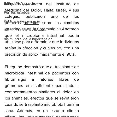
Especiales especial
MD, PhD, director del Instituto de 
Medicina del Dolor, Haifa, Israel, y sus 
Perfiles especial
colegas, publicaron uno de los 
Publicaciones especial
primeros 
artículos
 sobre los cambios 
intestinales en la fibromialgia.
 Anotaron 
1
dia mundial de la diabetes
que el microbioma intestinal podría 
dia mundial de la hipertension
utilizarse para determinar qué individuos 
tenían la afección y cuáles no, con una 
precisión de aproximadamente el 90%.
El equipo demostró que 
el trasplante de 
microbiota intestinal
 de pacientes con 
fibromialgia a ratones libres de 
gérmenes era suficiente para inducir 
comportamientos similares al dolor en 
los animales, efectos que se revirtieron 
cuando se trasplantó microbiota humana 
sana. Además, en un estudio clínico 
piloto, los investigadores demostraron 