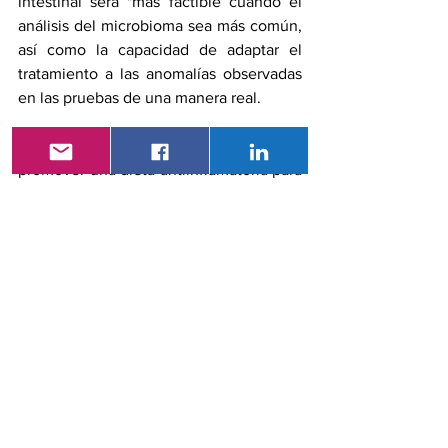
intestinal será "más factible cuando el 
análisis del microbioma sea más común, 
así como la capacidad de adaptar el 
tratamiento a las anomalías observadas 
en las pruebas de una manera real.
Hasta entonces, no hay nada de malo en 
promover 
una dieta antiinflamatoria
 para 
nuestros pacientes con dolor, que 
sabemos que puede mejorar los 
componentes del microbioma al mismo 
tiempo que apoya el manejo del dolor, 
concluyeron los expertos.
Referencias
Minerbi, Emir, González Emmanuel; 
Brereton Nicholas J.B., 
Anjarkouchian Abraham; Dewar, 